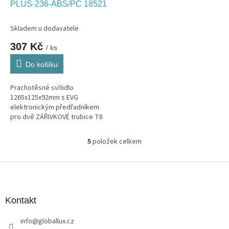
PLUS-236-ABS/PC 18521
Skladem u dodavatele
307 Kč
/ ks
Do košíku
Prachotěsné svítidlo
1265x125x92mm s EVG
elektronickým předřadníkem
pro dvě ZÁŘIVKOVÉ trubice T8
délky 120cm. Použité plasty
ABS/POLYKARBONÁT
5
položek celkem
O
v
l
Z
á
á
d
p
a
a
Kontakt
c
t
í
info
@
globallux.cz
í
p