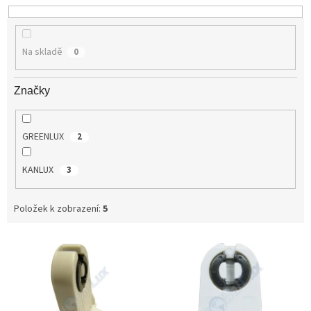
u
k
t
Na skladě
0
ů
Značky
GREENLUX
2
KANLUX
3
Položek k zobrazení:
5
V
ý
p
i
s