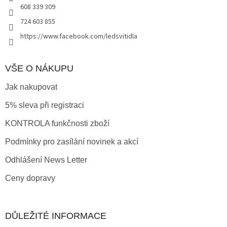
r
608 339 309
v
724 603 855
k
y
https://www.facebook.com/ledsvitidla
v
ý
p
VŠE O NÁKUPU
i
s
Jak nakupovat
u
5% sleva při registraci
KONTROLA funkčnosti zboží
Podmínky pro zasílání novinek a akcí
Odhlášení News Letter
Ceny dopravy
DŮLEŽITÉ INFORMACE