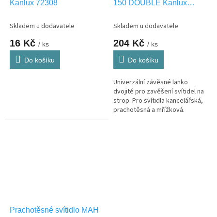
Kanlux 72308
150 DOUBLE Kanlux
07870
Skladem u dodavatele
Skladem u dodavatele
16 Kč
204 Kč
/ ks
/ ks
Do košíku
Do košíku
Univerzální závěsné lanko
dvojité pro zavěšení svítidel na
strop. Pro svítidla kancelářská,
prachotěsná a mřížková.
Prachotěsné svítidlo MAH