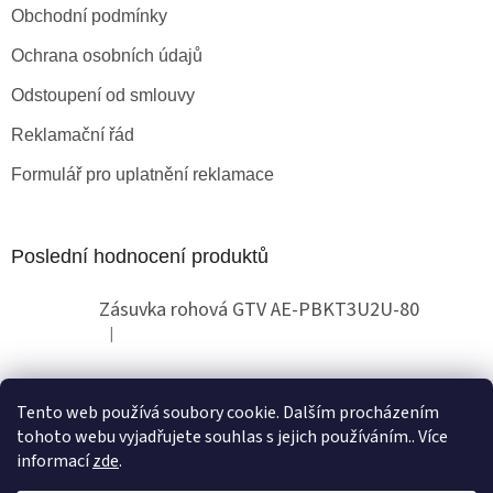
Obchodní podmínky
Ochrana osobních údajů
Odstoupení od smlouvy
Reklamační řád
Formulář pro uplatnění reklamace
Poslední hodnocení produktů
Zásuvka rohová GTV AE-PBKT3U2U-80
|
Hodnocení produktu je 2 z 5 hvězdiček.
Tento web používá soubory cookie. Dalším procházením
Obchodní pokyny
tohoto webu vyjadřujete souhlas s jejich používáním.. Více
informací
zde
.