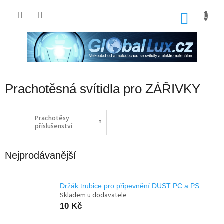
Přejít
na
NÁKU
obsah
KOŠÍK
Prachotěsná svítidla pro ZÁŘIVKY
Prachotěsy
příslušenství
Nejprodávanější
Držák trubice pro připevnění DUST PC a PS
Skladem u dodavatele
10 Kč