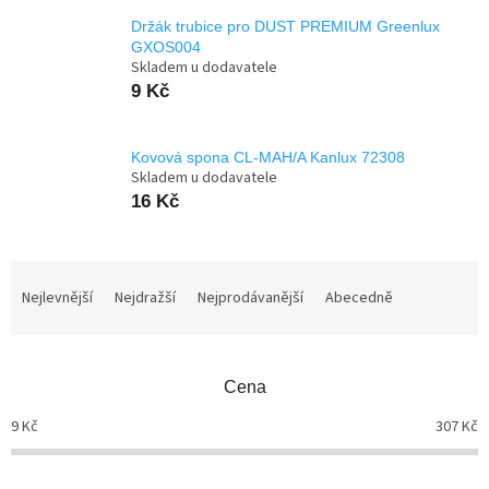
Držák trubice pro DUST PREMIUM Greenlux
GXOS004
Skladem u dodavatele
9 Kč
Kovová spona CL-MAH/A Kanlux 72308
Skladem u dodavatele
16 Kč
Ř
a
Nejlevnější
Nejdražší
Nejprodávanější
Abecedně
z
e
n
Cena
í
p
9
Kč
307
Kč
r
o
d