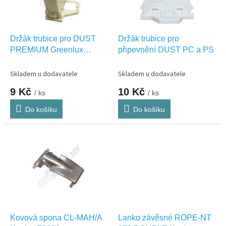
p
r
o
d
Držák trubice pro DUST
Držák trubice pro
u
PREMIUM Greenlux
připevnění DUST PC a PS
k
GXOS004
t
Skladem u dodavatele
Skladem u dodavatele
ů
9 Kč
10 Kč
/ ks
/ ks
Do košíku
Do košíku
Kovová spona CL-MAH/A
Lanko závěsné ROPE-NT