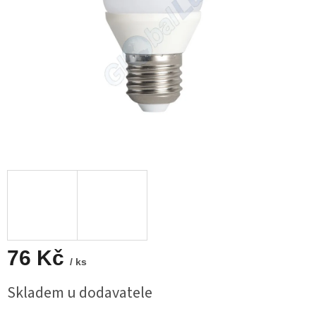
76 Kč
/ ks
Měrná
Skladem u dodavatele
cena: