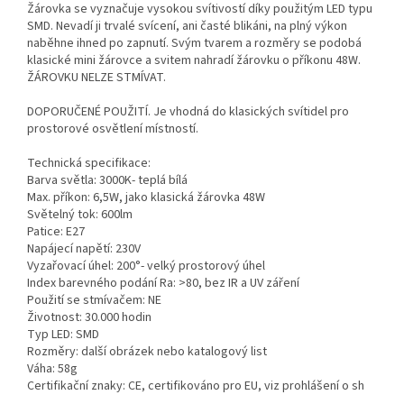
Žárovka se vyznačuje vysokou svítivostí díky použitým LED typu
SMD. Nevadí ji trvalé svícení, ani časté blikáni, na plný výkon
naběhne ihned po zapnutí. Svým tvarem a rozměry se podobá
klasické mini žárovce a svitem nahradí žárovku o příkonu 48W.
ŽÁROVKU NELZE STMÍVAT.
DOPORUČENÉ POUŽITÍ. Je vhodná do klasických svítidel pro
prostorové osvětlení místností.
Technická specifikace:
Barva světla: 3000K- teplá bílá
Max. příkon: 6,5W, jako klasická žárovka 48W
Světelný tok: 600lm
Patice: E27
Napájecí napětí: 230V
Vyzařovací úhel: 200°- velký prostorový úhel
Index barevného podání Ra: >80, bez IR a UV záření
Použití se stmívačem: NE
Životnost: 30.000 hodin
Typ LED: SMD
Rozměry: další obrázek nebo katalogový list
Váha: 58g
Certifikační znaky: CE, certifikováno pro EU, viz prohlášení o sh