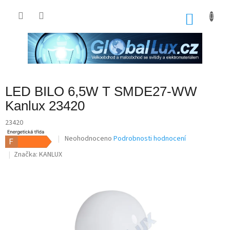
Přejít
na
NÁKU
obsah
KOŠÍK
LED BILO 6,5W T SMDE27-WW
Kanlux 23420
23420
Průměrné
Neohodnoceno
Podrobnosti hodnocení
hodnocení
Značka:
KANLUX
produktu
je
0,0
z
5
hvězdiček.