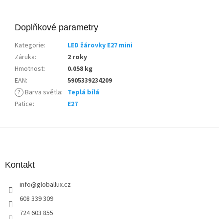
Doplňkové parametry
Kategorie
:
LED žárovky E27 mini
Záruka
:
2 roky
Hmotnost
:
0.058 kg
EAN
:
5905339234209
?
Barva světla
:
Teplá bílá
Patice
:
E27
Z
á
p
a
Kontakt
t
info
@
globallux.cz
í
608 339 309
724 603 855