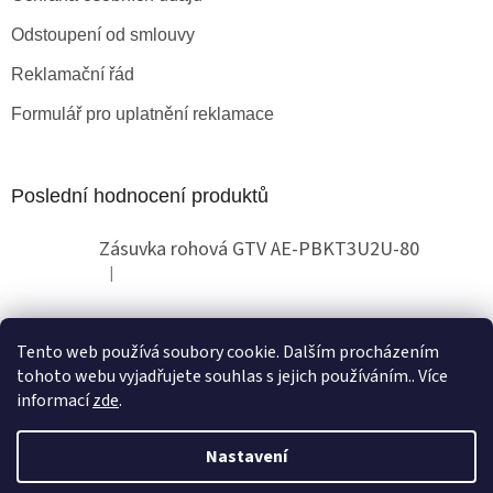
Odstoupení od smlouvy
Reklamační řád
Formulář pro uplatnění reklamace
Poslední hodnocení produktů
Zásuvka rohová GTV AE-PBKT3U2U-80
|
Hodnocení produktu je 2 z 5 hvězdiček.
Tento web používá soubory cookie. Dalším procházením
Obchodní pokyny
tohoto webu vyjadřujete souhlas s jejich používáním.. Více
informací
zde
.
Nastavení
Vytvořil Shoptet