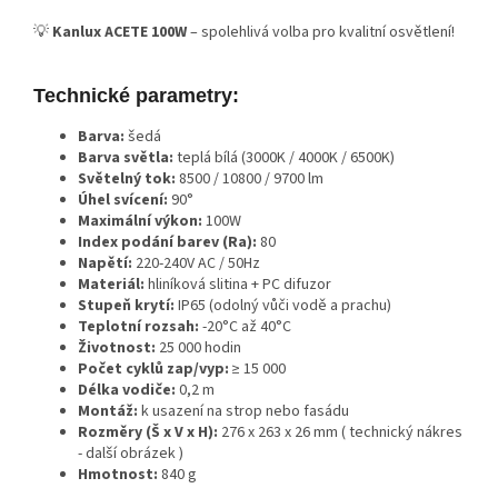
💡
Kanlux ACETE 100W
– spolehlivá volba pro kvalitní osvětlení!
Technické parametry:
Barva:
šedá
Barva světla:
teplá bílá (3000K / 4000K / 6500K)
Světelný tok:
8500 / 10800 / 9700 lm
Úhel svícení:
90°
Maximální výkon:
100W
Index podání barev (Ra):
80
Napětí:
220-240V AC / 50Hz
Materiál:
hliníková slitina + PC difuzor
Stupeň krytí:
IP65 (odolný vůči vodě a prachu)
Teplotní rozsah:
-20°C až 40°C
Životnost:
25 000 hodin
Počet cyklů zap/vyp:
≥ 15 000
Délka vodiče:
0,2 m
Montáž:
k usazení na strop nebo fasádu
Rozměry (Š x V x H):
276 x 263 x 26 mm ( technický nákres
- další obrázek )
Hmotnost:
840 g