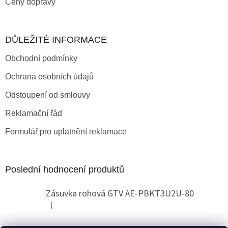
Ceny dopravy
DŮLEŽITÉ INFORMACE
Obchodní podmínky
Ochrana osobních údajů
Odstoupení od smlouvy
Reklamační řád
Formulář pro uplatnění reklamace
Poslední hodnocení produktů
Zásuvka rohová GTV AE-PBKT3U2U-80
|
Hodnocení produktu je 2 z 5 hvězdiček.