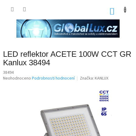
Přejít
na
NÁKU
obsah
KOŠÍK
LED reflektor ACETE 100W CCT GR
Kanlux 38494
38494
Průměrné
Neohodnoceno
Podrobnosti hodnocení
Značka:
KANLUX
hodnocení
produktu
je
0,0
z
5
hvězdiček.