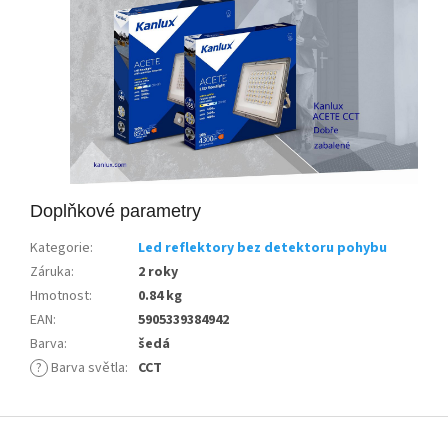
Doplňkové parametry
Kategorie
:
Led reflektory bez detektoru pohybu
Záruka
:
2 roky
Hmotnost
:
0.84 kg
EAN
:
5905339384942
Barva
:
šedá
?
Barva světla
:
CCT
Z
á