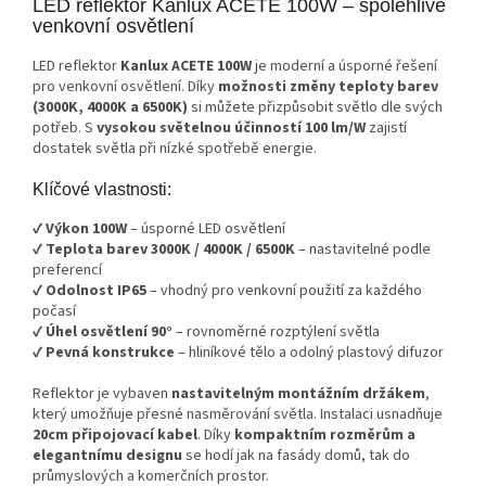
LED reflektor Kanlux ACETE 100W – spolehlivé
venkovní osvětlení
LED reflektor
Kanlux ACETE 100W
je moderní a úsporné řešení
pro venkovní osvětlení. Díky
možnosti změny teploty barev
(3000K, 4000K a 6500K)
si můžete přizpůsobit světlo dle svých
potřeb. S
vysokou světelnou účinností 100 lm/W
zajistí
dostatek světla při nízké spotřebě energie.
Klíčové vlastnosti:
✔
Výkon 100W
– úsporné LED osvětlení
✔
Teplota barev 3000K / 4000K / 6500K
– nastavitelné podle
preferencí
✔
Odolnost IP65
– vhodný pro venkovní použití za každého
počasí
✔
Úhel osvětlení 90°
– rovnoměrné rozptýlení světla
✔
Pevná konstrukce
– hliníkové tělo a odolný plastový difuzor
Reflektor je vybaven
nastavitelným montážním držákem
,
který umožňuje přesné nasměrování světla. Instalaci usnadňuje
20cm připojovací kabel
. Díky
kompaktním rozměrům a
elegantnímu designu
se hodí jak na fasády domů, tak do
průmyslových a komerčních prostor.