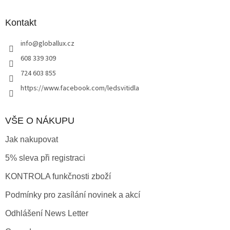
p
a
Kontakt
t
info
@
globallux.cz
í
608 339 309
724 603 855
https://www.facebook.com/ledsvitidla
VŠE O NÁKUPU
Jak nakupovat
5% sleva při registraci
KONTROLA funkčnosti zboží
Podmínky pro zasílání novinek a akcí
Odhlášení News Letter