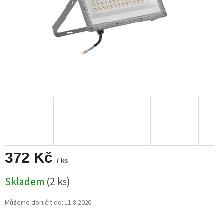
372 Kč
/ ks
Měrná
Skladem
(2 ks)
cena:
Můžeme doručit do:
11.8.2026