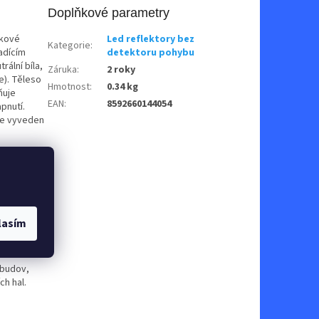
Doplňkové parametry
íkové
Led reflektory bez
Kategorie
:
adícím
detektoru pohybu
rální bíla,
Záruka
:
2 roky
e). Těleso
Hmotnost
:
0.34 kg
ňuje
EAN
:
8592660144054
apnutí.
je vyveden
terý se
užívá
času
oc).
né počítat
lasím
venkovní
 budov,
ch hal.