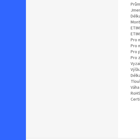
Prům
Jmen
Délk
Mont
ETIM
ETIM 
Pro 
Pro 
Pro 
Pro 
Vyzař
Výšk
Délk
Tlou
Váha 
RoH
Certi