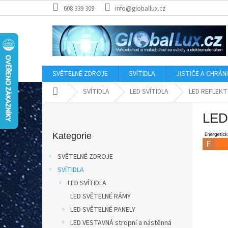
Přejít
608 339 309
info@globallux.cz
na
obsah
SVĚTELNÉ ZDROJE
SVÍTIDLA
JISTIČE A CHRÁN
Domů
SVÍTIDLA
LED SVÍTIDLA
LED REFLEK
P
LED
o
Přeskočit
s
kategorie
Kategorie
t
r
SVĚTELNÉ ZDROJE
a
SVÍTIDLA
n
LED SVÍTIDLA
n
í
LED SVĚTELNÉ RÁMY
p
LED SVĚTELNÉ PANELY
a
LED VESTAVNÁ stropní a nástěnná