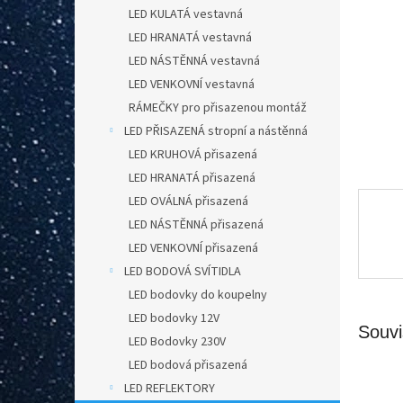
n
LED KULATÁ vestavná
e
LED HRANATÁ vestavná
l
LED NÁSTĚNNÁ vestavná
LED VENKOVNÍ vestavná
RÁMEČKY pro přisazenou montáž
LED PŘISAZENÁ stropní a nástěnná
LED KRUHOVÁ přisazená
LED HRANATÁ přisazená
LED OVÁLNÁ přisazená
LED NÁSTĚNNÁ přisazená
LED VENKOVNÍ přisazená
LED BODOVÁ SVÍTIDLA
LED bodovky do koupelny
LED bodovky 12V
Souvi
LED Bodovky 230V
LED bodová přisazená
LED REFLEKTORY