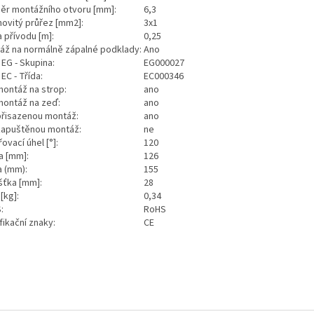
ěr montážního otvoru [mm]:
6,3
ovitý průřez [mm2]:
3x1
a přívodu [m]:
0,25
áž na normálně zápalné podklady:
Ano
 EG - Skupina:
EG000027
EC - Třída:
EC000346
montáž na strop:
ano
montáž na zeď:
ano
přisazenou montáž:
ano
zapuštěnou montáž:
ne
ovací úhel [°]:
120
a [mm]:
126
a (mm):
155
šťka [mm]:
28
[kg]:
0,34
S:
RoHS
fikační znaky:
CE