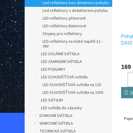
Led reflektory bez detektoru pohybu
Led reflektory s detektorem pohybu
LED reflektory přenosné
LED reflektory Bateriové
Stojany pro reflektory
Pohyb
LED reflektory na nízké napětí 12 -
DAIS
36V
GXD
LED SOLÁRNÍ SVÍTIDLA
LED ZAHRADNÍ SVÍTIDLA
169
LED PODLINKY
LED SCHODIŠŤOVÁ svítidla
LED SCHODIŠŤOVÁ svítidla na 12V
LED SCHODIŠŤOVÁ svítidla na 230V
D
LED SVÍTILNY
LED svítidla do zásuvky
DOMOVNÍ SVÍTIDLA
Popi
VENKOVNÍ SVÍTIDLA
TECHNICKÁ SVÍTIDLA