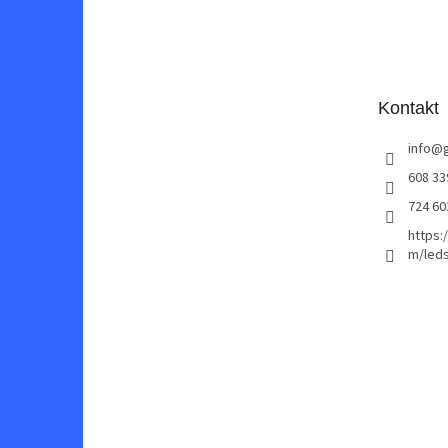
Z
á
p
a
t
Kontakt
í
info
@
608 33
724 60
https:
m/leds