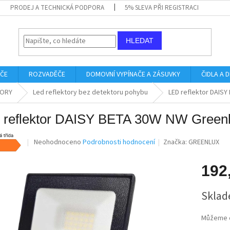
PRODEJ A TECHNICKÁ PODPORA
5% SLEVA PŘI REGISTRACI
HLEDAT
IČE
ROZVADĚČE
DOMOVNÍ VYPÍNAČE A ZÁSUVKY
ČIDLA A
TORY
Led reflektory bez detektoru pohybu
LED reflektor DAIS
 reflektor DAISY BETA 30W NW Gree
Průměrné
Neohodnoceno
Podrobnosti hodnocení
Značka:
GREENLUX
hodnocení
produktu
192
je
0,0
Měrná
z
Sklad
cena:
5
hvězdiček.
Můžeme d