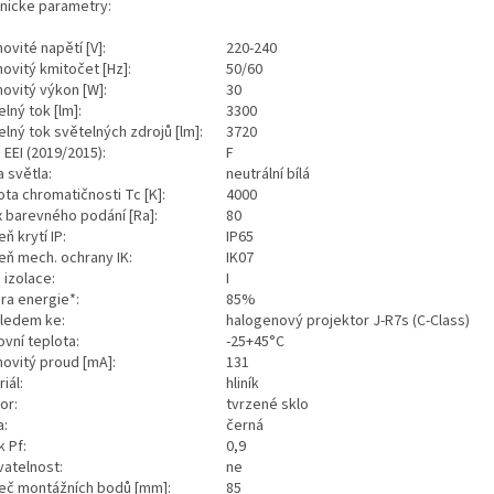
nicke parametry:
ovité napětí [V]:
220-240
ovitý kmitočet [Hz]:
50/60
ovitý výkon [W]:
30
lný tok [lm]:
3300
elný tok světelných zdrojů [lm]:
3720
 EEI (2019/2015):
F
a světla:
neutrální bílá
ota chromatičnosti Tc [K]:
4000
x barevného podání [Ra]:
80
ň krytí IP:
IP65
eň mech. ochrany IK:
IK07
 izolace:
I
ra energie*:
85%
hledem ke:
halogenový projektor J-R7s (C-Class)
ovní teplota:
-25+45°C
ovitý proud [mA]:
131
iál:
hliník
zor:
tvrzené sklo
a:
černá
k Pf:
0,9
vatelnost:
ne
eč montážních bodů [mm]:
85