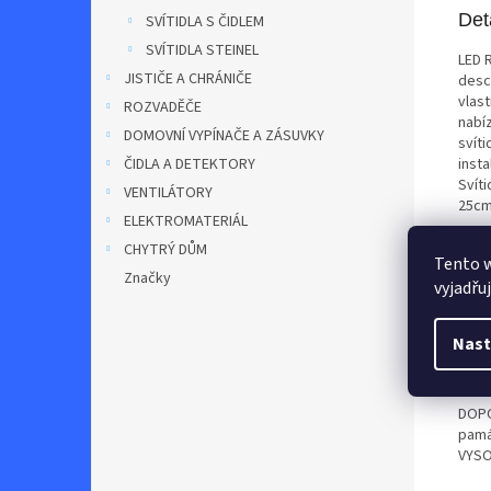
Det
SVÍTIDLA S ČIDLEM
SVÍTIDLA STEINEL
LED 
JISTIČE A CHRÁNIČE
desc
vlast
ROZVADĚČE
nabí
DOMOVNÍ VYPÍNAČE A ZÁSUVKY
svíti
insta
ČIDLA A DETEKTORY
Svít
VENTILÁTORY
25cm
ELEKTROMATERIÁL
K re
CHYTRÝ DŮM
Tento 
jedn
Značky
vyjadřu
infra
sepn
Regu
Nast
se sn
použi
DOPO
památ
VYSO