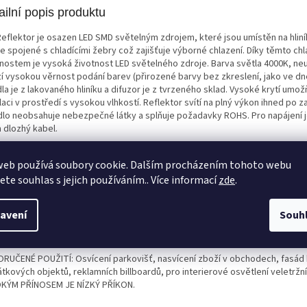
ailní popis produktu
Reflektor je osazen LED SMD světelným zdrojem, které jsou umístěn na hlin
e spojené s chladícími žebry což zajišťuje výborné chlazení. Díky těmto chl
nostem je vysoká životnost LED světelného zdroje. Barva světla 4000K, neut
zí vysokou věrnost podání barev (přirozené barvy bez zkreslení, jako ve dn
dla je z lakovaného hliníku a difuzor je z tvrzeného sklad. Vysoké krytí umož
laci v prostředí s vysokou vlhkostí. Reflektor svítí na plný výkon ihned po z
idlo neobsahuje nebezpečné látky a splňuje požadavky ROHS. Pro napájení 
 dlozhý kabel.
flektorům je možné dokoupit pohybový senzor
SENSOR PIR DAISY BETA
, k
web používá soubory cookie. Dalším procházením tohoto webu
oduše napojí na těleso pomocí připraveného konektoru. Pohybové čidlo po
jete souhlas s jejich používáním.. Více informací
zde
.
červenou (PIR) technologii a pomocí tří regulátorů se dají nastavit hodnoty 
utí, detekční vzdálenost a spínání podle okolního osvětlení (přechod den/n
látory senzoru mají snížené hodnoty krytí, takže s použitím senzoru je nut
avení
Souh
ížením celkového krytí svítidla na IP44. Toto krytí je stále dostačující pro 
tí svítidla.
RUČENÉ POUŽITÍ: Osvícení parkovišť, nasvícení zboží v obchodech, fasád
kových objektů, reklamních billboardů, pro interierové osvětlení veletržní
KÝM PŘÍNOSEM JE NÍZKÝ PŘÍKON.