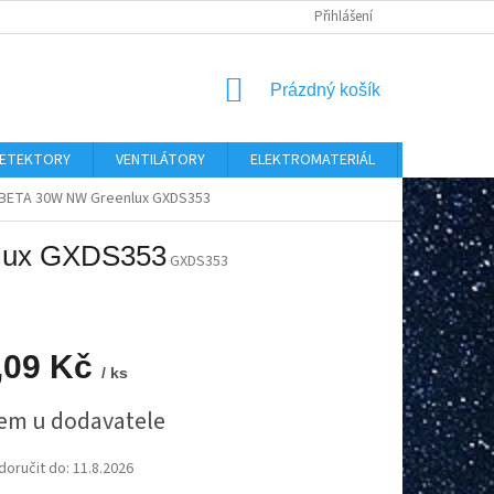
Přihlášení
NÁKUPNÍ
Prázdný košík
KOŠÍK
 DETEKTORY
VENTILÁTORY
ELEKTROMATERIÁL
CHYTRÝ D
Y BETA 30W NW Greenlux GXDS353
nlux GXDS353
GXDS353
,09 Kč
/ ks
em u dodavatele
oručit do:
11.8.2026