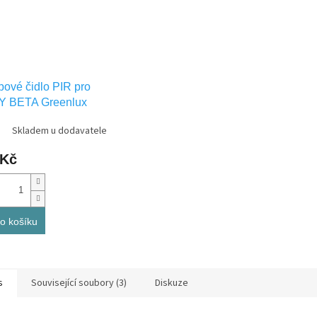
ové čidlo PIR pro
Y BETA Greenlux
S350
Skladem u dodavatele
 Kč
o košíku
s
Související soubory (3)
Diskuze