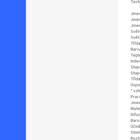
Tech
Jmen
Jmen
Jmen
Světe
Svět
Třída
Barv
Tepl
Inde
Stupe
Stup
Třída
Úspo
* vz
Prac
Jmen
Mater
Difu
Barv
Účiní
Stmí
Rozt