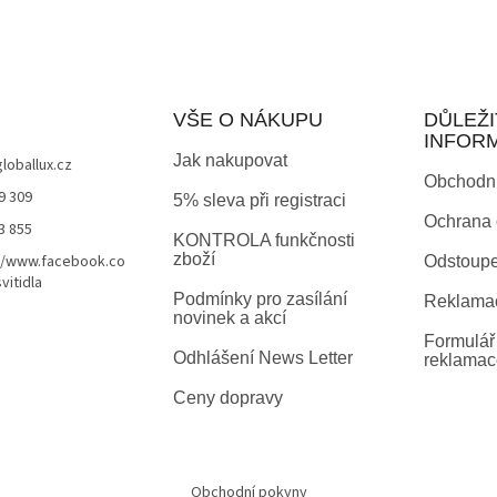
VŠE O NÁKUPU
DŮLEŽI
INFOR
Jak nakupovat
globallux.cz
Obchodn
9 309
5% sleva při registraci
Ochrana 
3 855
KONTROLA funkčnosti
zboží
//www.facebook.co
Odstoupe
vitidla
Podmínky pro zasílání
Reklamač
novinek a akcí
Formulář 
Odhlášení News Letter
reklamac
Ceny dopravy
Obchodní pokyny