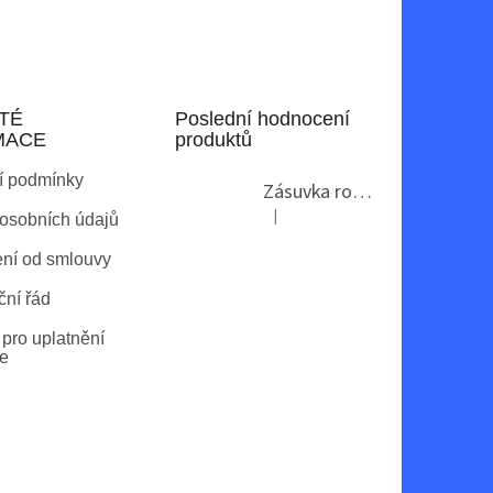
TÉ
Poslední hodnocení
MACE
produktů
í podmínky
Zásuvka rohová GTV AE-PBKT3U2U-80
|
osobních údajů
Hodnocení produktu je 2 z 5 hvězdi
ní od smlouvy
ní řád
pro uplatnění
e