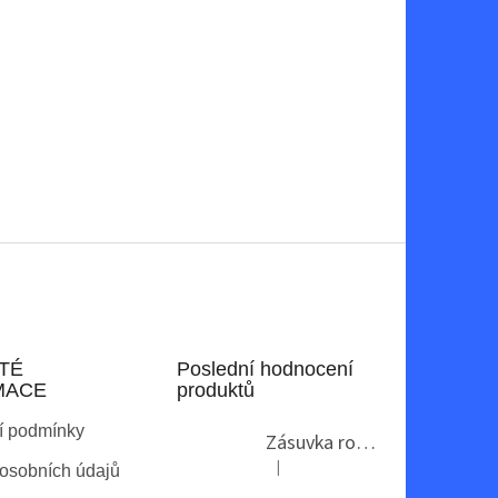
TÉ
Poslední hodnocení
MACE
produktů
í podmínky
Zásuvka rohová GTV AE-PBKT3U2U-80
|
osobních údajů
Hodnocení produktu je 2 z 5 hvězdi