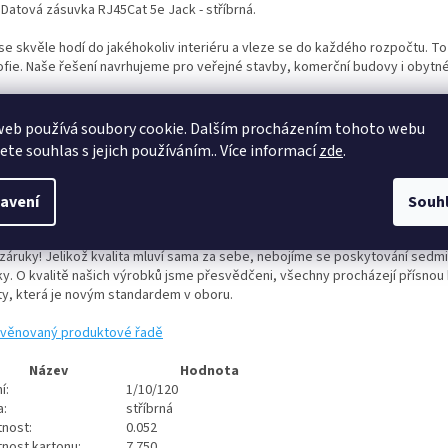
 Datová zásuvka RJ45Cat 5e Jack - stříbrná.
 se skvěle hodí do jakéhokoliv interiéru a vleze se do každého rozpočtu. To
zofie. Naše řešení navrhujeme pro veřejné stavby, komerční budovy i obytn
rzální použití: Logi jsou univerzální řešení do jakéhokoliv interiéru, která sp
davky uživatelů. Často jsou používána ve veřejných stavbách, komerčních 
web používá soubory cookie. Dalším procházením tohoto webu
loperských realizacích.
jete souhlas s jejich používáním.. Více informací
zde
.
nost a dlouhá životnost: Praktické, odolné a inteligentně navržené výrobky
 svou funkci. Pokud se potřebujete vtěsnat do úsporného rozpočtu, Logi je 
avení
Souh
lním řešením.
t záruky! Jelikož kvalita mluví sama za sebe, nebojíme se poskytování sedmi
ky. O kvalitě našich výrobků jsme přesvědčeni, všechny procházejí přísnou
ity, která je novým standardem v oboru.
věnovaný produktové řadě
Název
Hodnota
í:
1/10/120
a:
stříbrná
nost:
0.052
nost kartonu:
7.750