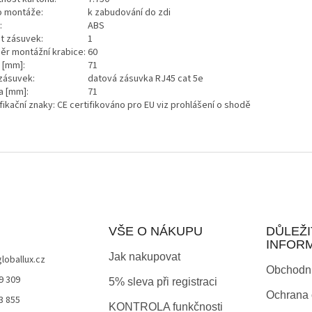
o montáže:
k zabudování do zdi
:
ABS
t zásuvek:
1
ěr montážní krabice:
60
a [mm]:
71
zásuvek:
datová zásuvka RJ45 cat 5e
a [mm]:
71
fikační znaky: CE certifikováno pro EU viz prohlášení o shodě
VŠE O NÁKUPU
DŮLEŽI
INFOR
Jak nakupovat
globallux.cz
Obchodn
9 309
5% sleva při registraci
Ochrana 
3 855
KONTROLA funkčnosti