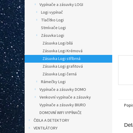
n
Vypínače a zásuvky LOGI
e
Logi vypínač
l
Tlačítko Logi
Stmívače Logi
Zásuvka Logi
Zásuvka Logi bílá
Zásuvka Logi Krémová
Zásuvka Logi stříbrná
Zásuvka Logi grafitová
Zásuvka Logi černá
Rámečky Logi
Vypínače a zásuvky DOMO
Venkovní vypínače a zásuvky
Vypínače a zásuvky BIURO
Popi
DOMOVNÍ WIFI VYPÍNAČE
ČIDLA A DETEKTORY
Det
VENTILÁTORY