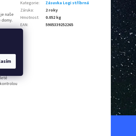
Kategorie
:
Zásuvka Logi stříbrná
Záruka
:
2 roky
 je naše
Hmotnost
:
0.052 kg
é domy.
EAN
:
5905339252265
lní
a
. Skvěle
pro vás
lasím
leté
 kontrolou