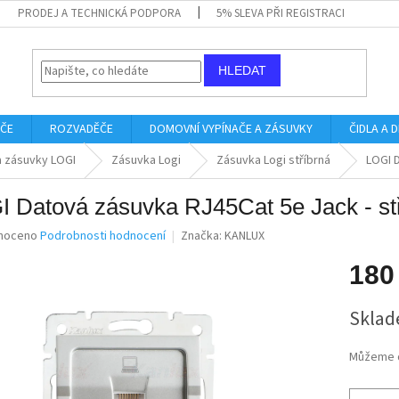
PRODEJ A TECHNICKÁ PODPORA
5% SLEVA PŘI REGISTRACI
HLEDAT
IČE
ROZVADĚČE
DOMOVNÍ VYPÍNAČE A ZÁSUVKY
ČIDLA A
a zásuvky LOGI
Zásuvka Logi
Zásuvka Logi stříbrná
LOGI D
 Datová zásuvka RJ45Cat 5e Jack - st
né
noceno
Podrobnosti hodnocení
Značka:
KANLUX
ní
u
180
Měrná
Sklad
cena:
ek.
Můžeme d