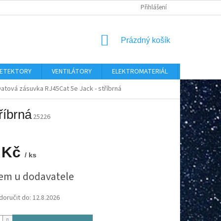
Přihlášení
NÁKUPNÍ
Prázdný košík
KOŠÍK
 DETEKTORY
VENTILÁTORY
ELEKTROMATERIÁL
CHYTRÝ D
atová zásuvka RJ45Cat 5e Jack - stříbrná
říbrná
25226
 Kč
/ ks
em u dodavatele
oručit do:
12.8.2026