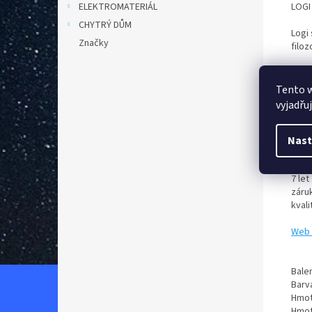
LOGI
ELEKTROMATERIÁL
CHYTRÝ DŮM
Logi
Značky
filo
Unive
poža
Tento 
deve
vyjadřu
Odol
plní
Nast
ideá
7 le
záru
kval
Web 
Balen
Barv
Hmot
Hmot