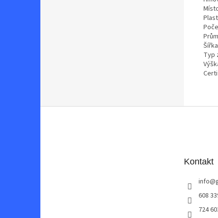
Míst
Plast
Poče
Prům
Šířk
Typ 
Výšk
Certi
Z
á
p
a
t
Kontakt
í
info
@
608 33
724 60