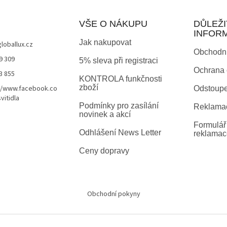
VŠE O NÁKUPU
DŮLEŽI
INFOR
Jak nakupovat
globallux.cz
Obchodn
9 309
5% sleva při registraci
Ochrana 
3 855
KONTROLA funkčnosti
zboží
//www.facebook.co
Odstoupe
vitidla
Podmínky pro zasílání
Reklamač
novinek a akcí
Formulář 
Odhlášení News Letter
reklamac
Ceny dopravy
Obchodní pokyny