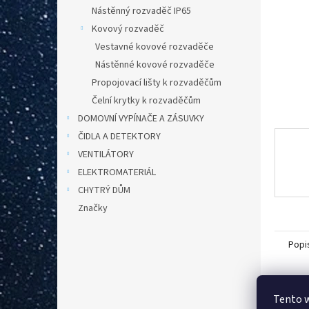
n
Nástěnný rozvaděč IP65
e
Kovový rozvaděč
l
Vestavné kovové rozvaděče
Nástěnné kovové rozvaděče
Propojovací lišty k rozvaděčům
Čelní krytky k rozvaděčům
DOMOVNÍ VYPÍNAČE A ZÁSUVKY
ČIDLA A DETEKTORY
VENTILÁTORY
ELEKTROMATERIÁL
CHYTRÝ DŮM
Značky
Popi
Det
Tento 