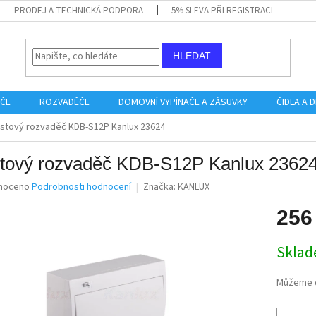
PRODEJ A TECHNICKÁ PODPORA
5% SLEVA PŘI REGISTRACI
HLEDAT
IČE
ROZVADĚČE
DOMOVNÍ VYPÍNAČE A ZÁSUVKY
ČIDLA A
astový rozvaděč KDB-S12P Kanlux 23624
stový rozvaděč KDB-S12P Kanlux 2362
né
noceno
Podrobnosti hodnocení
Značka:
KANLUX
ní
u
256
Měrná
Skla
cena:
ek.
Můžeme d