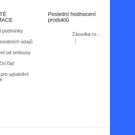
TÉ
Poslední hodnocení
MACE
produktů
í podmínky
Zásuvka rohová GTV AE-PBKT3U2U-80
|
osobních údajů
Hodnocení produktu je 2 z 5 hvězdi
ní od smlouvy
ní řád
pro uplatnění
e