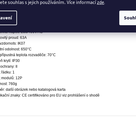
jete souhlas s jejich používáním.. Více informací
zde
.
modulový plastový rozvaděč s DIN lištou a nulovým můstkem k zabudování do zdi.
ická specifikace:
avení
Souh
iál: korpus plast ABS, dvířka plast PC
: bílá
vité napětí: 230/400V AC
vitý proud: 63A
zdornots: IK07
tní odolnost: 650°C
přípustná teplota rozvaděče: 70°C
ň krytí: IP30
 ochrany: II
 řádku: 1
t modulů: 12P
nost: 760g
r: další obrázek nebo katalogová karta
fikační znaky: CE certifikováno pro EU viz prohlášení o shodě