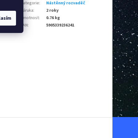
Kategorie
:
Nástěnný rozvaděč
Záruka
:
2 roky
Hmotnost
:
0.76 kg
lasím
EAN
:
5905339236241