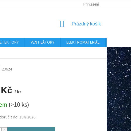
Přihlášení
NÁKUPNÍ
Prázdný košík
KOŠÍK
 DETEKTORY
VENTILÁTORY
ELEKTROMATERIÁL
CHYTRÝ D
4
23624
 Kč
/ ks
dem
(>10 ks)
oručit do:
10.8.2026