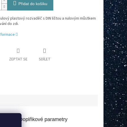
Přidat do košíku
ulový plastový rozvaděč s DIN lištou a nulovým můstkem
ání do zdi.
informace
ZEPTAT SE
SDÍLET
Doplňkové parametry