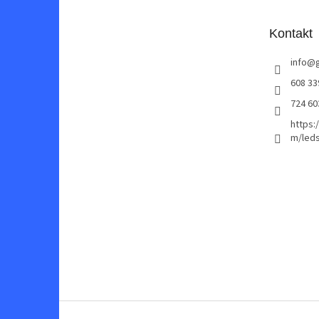
a
t
Kontakt
í
info
@
608 33
724 60
https:
m/leds