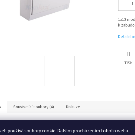
1x12 mod
k zabudov
Detailní 
TISK
s
Související soubory (4)
Diskuze
ailní popis produktu
web používá soubory cookie. Dalším procházením tohoto webu