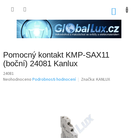
Přejít
na
NÁKU
obsah
KOŠÍK
Pomocný kontakt KMP-SAX11
(boční) 24081 Kanlux
24081
Průměrné
Neohodnoceno
Podrobnosti hodnocení
Značka:
KANLUX
hodnocení
produktu
je
0,0
z
5
hvězdiček.