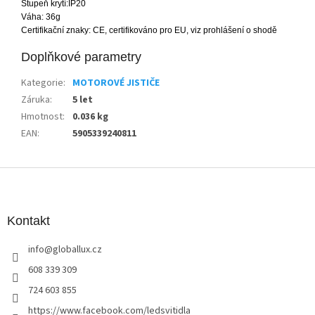
Stupeň krytí:IP20
Váha: 36g
Certifikační znaky: CE, certifikováno pro EU, viz prohlášení o shodě
Doplňkové parametry
Kategorie
:
MOTOROVÉ JISTIČE
Záruka
:
5 let
Hmotnost
:
0.036 kg
EAN
:
5905339240811
Z
á
p
a
Kontakt
t
info
@
globallux.cz
í
608 339 309
724 603 855
https://www.facebook.com/ledsvitidla