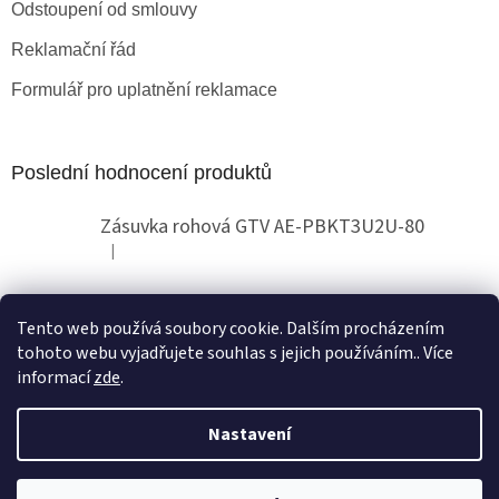
Odstoupení od smlouvy
Reklamační řád
Formulář pro uplatnění reklamace
Poslední hodnocení produktů
Zásuvka rohová GTV AE-PBKT3U2U-80
|
Hodnocení produktu je 2 z 5 hvězdiček.
Tento web používá soubory cookie. Dalším procházením
Obchodní pokyny
tohoto webu vyjadřujete souhlas s jejich používáním.. Více
informací
zde
.
Nastavení
Vytvořil Shoptet