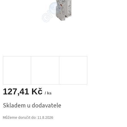
127,41 Kč
/ ks
Měrná
Skladem u dodavatele
cena:
Můžeme doručit do:
11.8.2026