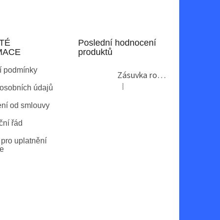
TÉ
Poslední hodnocení
MACE
produktů
í podmínky
Zásuvka rohová GTV AE-PBKT3U2U-80
|
osobních údajů
Hodnocení produktu je 2 z 5 hvězdi
ní od smlouvy
ní řád
pro uplatnění
e