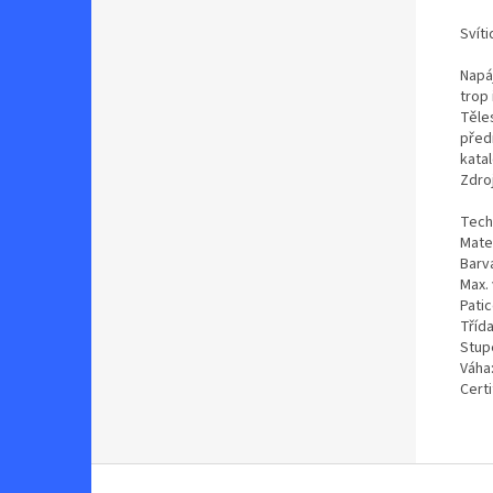
Svít
Napáj
trop 
Těles
před
kata
Zdroj
Tech
Mater
Barva
Max.
Pati
Třída
Stupe
Váha
Certi
Z