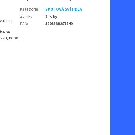
Kategorie
:
SPOTOVÁ SVÍTIDLA
Záruka
:
2 roky
vat na s
EAN
:
5905339287649
íte na
ázku, nebo