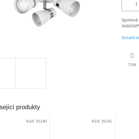
Spotové p
3xGU10/P
Detailní 
TISK
sející produkty
Kód:
35240
Kód:
35241