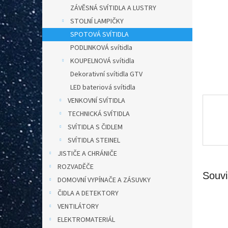
n
ZÁVĚSNÁ SVÍTIDLA A LUSTRY
e
STOLNÍ LAMPIČKY
l
SPOTOVÁ SVÍTIDLA
PODLINKOVÁ svítidla
KOUPELNOVÁ svítidla
Dekorativní svítidla GTV
LED bateriová svítidla
VENKOVNÍ SVÍTIDLA
TECHNICKÁ SVÍTIDLA
SVÍTIDLA S ČIDLEM
SVÍTIDLA STEINEL
JISTIČE A CHRÁNIČE
ROZVADĚČE
Souvi
DOMOVNÍ VYPÍNAČE A ZÁSUVKY
ČIDLA A DETEKTORY
VENTILÁTORY
ELEKTROMATERIÁL