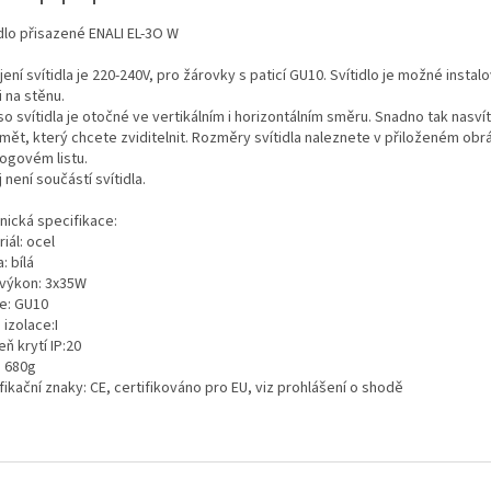
idlo přisazené ENALI EL-3O W
ení svítidla je 220-240V, pro žárovky s paticí GU10. Svítidlo je možné instalo
i na stěnu.
o svítidla je otočné ve vertikálním i horizontálním směru. Snadno tak nasvít
mět, který chcete zviditelnit. Rozměry svítidla naleznete v přiloženém obr
logovém listu.
 není součástí svítidla.
nická specifikace:
iál: ocel
: bílá
 výkon: 3x35W
ce: GU10
 izolace:I
ň krytí IP:20
: 680g
fikační znaky: CE, certifikováno pro EU, viz prohlášení o shodě