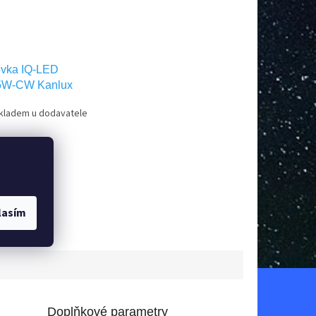
vka IQ-LED
5W-CW Kanlux
kladem u dodavatele
šíku
lasím
Doplňkové parametry