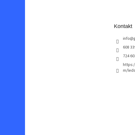
á
p
a
t
Kontakt
í
info
@
608 33
724 60
https:
m/leds