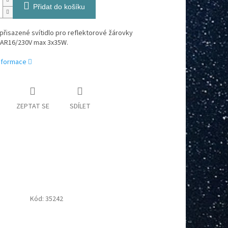
Přidat do košíku
řisazené svítidlo pro reflektorové žárovky
AR16/230V max 3x35W.
informace
ZEPTAT SE
SDÍLET
Kód:
35242