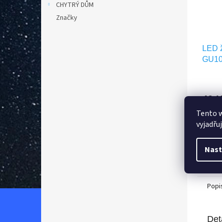
CHYTRÝ DŮM
Značky
LED 
GU10
3524
49 
Tento 
vyjadřu
D
Nast
Popi
Det