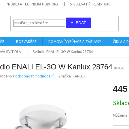
PRODEJ A TECHNICKÁ PODPORA
5% SLEVA PŘI REGISTRACI
HLEDAT
IČE
ROZVADĚČE
DOMOVNÍ VYPÍNAČE A ZÁSUVKY
ČIDLA A
VÁ SVÍTIDLA
Svítidlo ENALI EL-3O W Kanlux 28764
tidlo ENALI EL-3O W Kanlux 28764
28764
né
noceno
Podrobnosti hodnocení
Značka:
KANLUX
ní
u
445
Měrná
Skla
cena:
ek.
Můžeme d