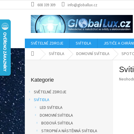
Přejít
608 339 309
info@globallux.cz
na
obsah
SVĚTELNÉ ZDROJE
SVÍTIDLA
JISTIČE A CHRÁN
Domů
SVÍTIDLA
DOMOVNÍ SVÍTIDLA
SPOTO
P
Sví
o
Přeskočit
s
Průměr
Neohod
kategorie
Kategorie
t
hodnoce
r
produkt
SVĚTELNÉ ZDROJE
a
je
SVÍTIDLA
0,0
n
z
LED SVÍTIDLA
n
5
í
DOMOVNÍ SVÍTIDLA
hvězdič
p
BODOVÁ SVÍTIDLA
a
STROPNÍ A NÁSTĚNNÁ SVÍTIDLA