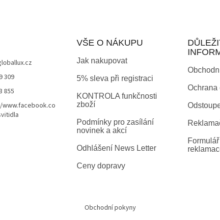
VŠE O NÁKUPU
DŮLEŽI
INFOR
Jak nakupovat
globallux.cz
Obchodn
9 309
5% sleva při registraci
Ochrana 
3 855
KONTROLA funkčnosti
zboží
//www.facebook.co
Odstoupe
vitidla
Podmínky pro zasílání
Reklamač
novinek a akcí
Formulář 
Odhlášení News Letter
reklamac
Ceny dopravy
Obchodní pokyny