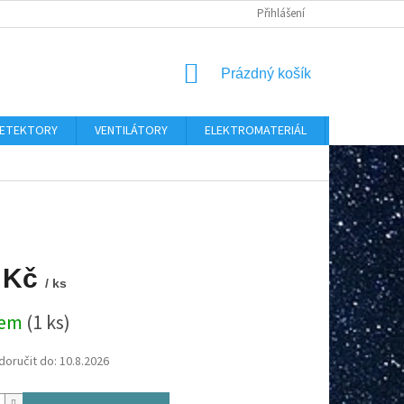
Přihlášení
NÁKUPNÍ
Prázdný košík
KOŠÍK
 DETEKTORY
VENTILÁTORY
ELEKTROMATERIÁL
CHYTRÝ D
 Kč
/ ks
dem
(1 ks)
oručit do:
10.8.2026