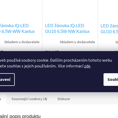
žárovka IQ-LED
LED žárovka IQ-LED
LED žáro
 6,5W-WW Kanlux
GU10 6,5W-NW Kanlux
GU10 6,
0
35241
35242
Skladem u dodavatele
Skladem u dodavatele
S
Kč
50 Kč
145 Kč
web používá soubory cookie. Dalším procházením tohoto webu
jete souhlas s jejich používáním.. Více informací
zde
.
o košíku
Do košíku
Do ko
avení
Souh
s
Související soubory (4)
Diskuze
ailní popis produktu