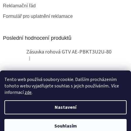
Reklamační řád
Formulář pro uplatnění reklamace
Poslední hodnocení produktů
Zásuvka rohová GTV AE-PBKT3U2U-80
|
Hodnocení produktu je 2 z 5 hvězdiček.
Tento web používá soubory cookie. Dalším procházením
Obchodní pokyny
tohoto webu vyjadřujete souhlas s jejich používáním.. Více
informací
zde
.
Nastavení
Vytvořil Shoptet
Copyright 2026
Globallux
. Všechna práva vyhrazena.
Souhlasím