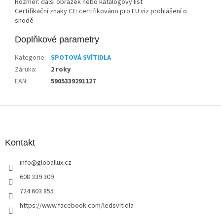
Rozměr: další obrázek nebo katalogový list
Certifikační znaky CE: certifikováno pro EU viz prohlášení o
shodě
Doplňkové parametry
Kategorie
:
SPOTOVÁ SVÍTIDLA
Záruka
:
2 roky
EAN
:
5905339291127
Z
á
p
a
Kontakt
t
info
@
globallux.cz
í
608 339 309
724 603 855
https://www.facebook.com/ledsvitidla