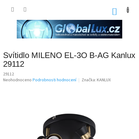
Přejít
na
NÁKU
obsah
KOŠÍK
Svítidlo MILENO EL-3O B-AG Kanlux
29112
29112
Průměrné
Neohodnoceno
Podrobnosti hodnocení
Značka:
KANLUX
hodnocení
produktu
je
0,0
z
5
hvězdiček.