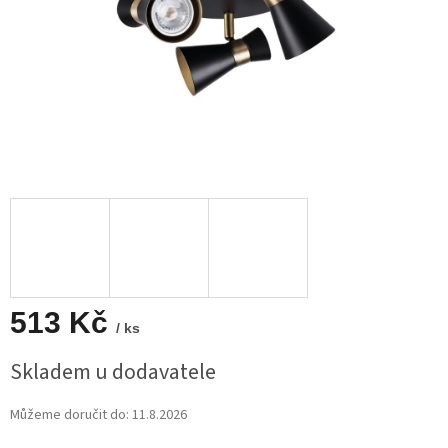
513 Kč
/ ks
Měrná
Skladem u dodavatele
cena:
Můžeme doručit do:
11.8.2026