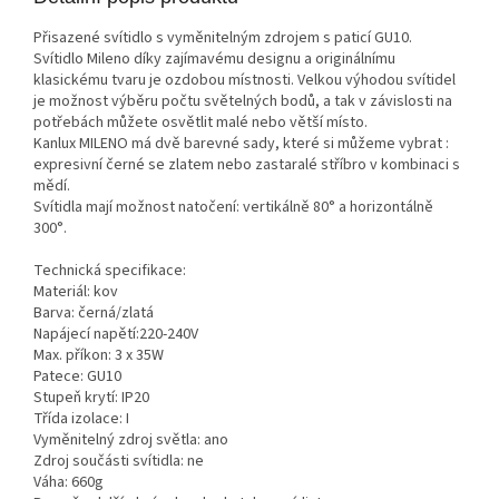
Přisazené svítidlo s vyměnitelným zdrojem s paticí GU10.
Svítidlo Mileno díky zajímavému designu a originálnímu
klasickému tvaru je ozdobou místnosti. Velkou výhodou svítidel
je možnost výběru počtu světelných bodů, a tak v závislosti na
potřebách můžete osvětlit malé nebo větší místo.
Kanlux MILENO má dvě barevné sady, které si můžeme vybrat :
expresivní černé se zlatem nebo zastaralé stříbro v kombinaci s
mědí.
Svítidla mají možnost natočení: vertikálně 80° a horizontálně
300°.
Technická specifikace:
Materiál: kov
Barva: černá/zlatá
Napájecí napětí:220-240V
Max. příkon: 3 x 35W
Patece: GU10
Stupeň krytí: IP20
Třída izolace: I
Vyměnitelný zdroj světla: ano
Zdroj součásti svítidla: ne
Váha: 660g