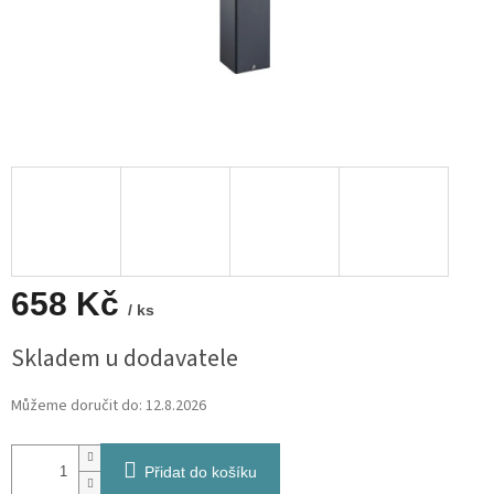
658 Kč
/ ks
Měrná
Skladem u dodavatele
cena:
Můžeme doručit do:
12.8.2026
Přidat do košíku