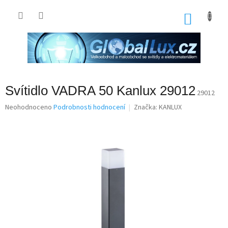
Přejít
na
NÁKU
obsah
KOŠÍK
Svítidlo VADRA 50 Kanlux 29012
29012
Průměrné
Neohodnoceno
Podrobnosti hodnocení
Značka:
KANLUX
hodnocení
produktu
je
0,0
z
5
hvězdiček.