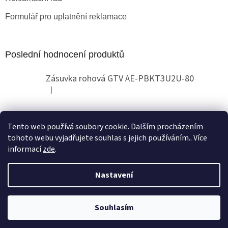
Formulář pro uplatnění reklamace
Poslední hodnocení produktů
Zásuvka rohová GTV AE-PBKT3U2U-80
|
Hodnocení produktu je 2 z 5 hvězdiček.
Tento web používá soubory cookie. Dalším procházením
Obchodní pokyny
tohoto webu vyjadřujete souhlas s jejich používáním.. Více
informací
zde
.
Nastavení
Vytvořil Shoptet
Copyright 2026
Globallux
. Všechna práva vyhrazena.
Souhlasím