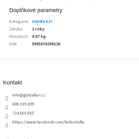
Doplňkové parametry
Kategorie
:
VADRA E27
Záruka
:
2 roky
Hmotnost
:
0.87 kg
EAN
:
5905339290120
Z
á
p
a
Kontakt
t
info
@
globallux.cz
í
608 339 309
724 603 855
https://www.facebook.com/ledsvitidla