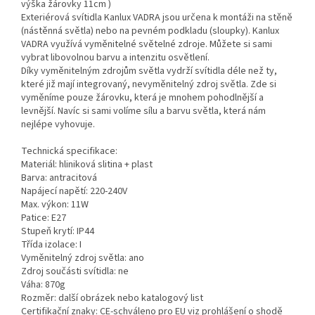
výška žárovky 11cm )
Exteriérová svítidla Kanlux VADRA jsou určena k montáži na stěně
(nástěnná světla) nebo na pevném podkladu (sloupky). Kanlux
VADRA využívá vyměnitelné světelné zdroje. Můžete si sami
vybrat libovolnou barvu a intenzitu osvětlení.
Díky vyměnitelným zdrojům světla vydrží svítidla déle než ty,
které již mají integrovaný, nevyměnitelný zdroj světla. Zde si
vyměníme pouze žárovku, která je mnohem pohodlnější a
levnější. Navíc si sami volíme sílu a barvu světla, která nám
nejlépe vyhovuje.
Technická specifikace:
Materiál: hliniková slitina + plast
Barva: antracitová
Napájecí napětí: 220-240V
Max. výkon: 11W
Patice: E27
Stupeň krytí: IP44
Třída izolace: I
Vyměnitelný zdroj světla: ano
Zdroj součásti svítidla: ne
Váha: 870g
Rozměr: další obrázek nebo katalogový list
Certifikační znaky: CE-schváleno pro EU viz prohlášení o shodě