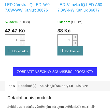
LED žárovka IQ-LED A60
LED žárovka IQ-LED A60
7,8W-WW Kanlux 36676
7,8W-NW Kanlux 36677
Skladem
(>10 ks)
Skladem
(>10 ks)
42,47 Kč
38 Kč
Do košíku
Do košíku
ZOBRAZIT VŠECHNY SOUVISEJÍCÍ PRODUKTY
Popis
Podobné (2)
Související soubory (4)
Diskuze
Detailní popis produktu
Svítidlo zahradní s výměnným zdrojem světla E27 ( maximální