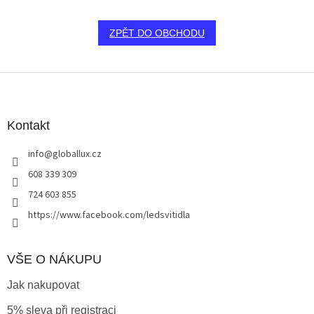
ZPĚT DO OBCHODU
Z
á
p
a
Kontakt
t
info
@
globallux.cz
í
608 339 309
724 603 855
https://www.facebook.com/ledsvitidla
VŠE O NÁKUPU
Jak nakupovat
5% sleva při registraci