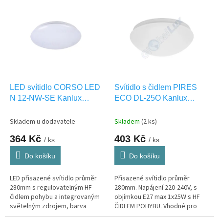
V
ý
p
i
s
p
r
o
d
LED svítidlo CORSO LED
Svítidlo s čidlem PIRES
u
N 12-NW-SE Kanlux
ECO DL-25O Kanlux
k
31223
19000
t
Skladem u dodavatele
Skladem
(2 ks)
ů
364 Kč
403 Kč
/ ks
/ ks
Do košíku
Do košíku
LED přisazené svítidlo průměr
Přisazené svítidlo průměr
280mm s regulovatelným HF
280mm. Napájení 220-240V, s
čidlem pohybu a integrovaným
objímkou E27 max 1x25W s HF
světelným zdrojem, barva
ČIDLEM POHYBU. Vhodné pro
světla NW-neutrální bílá. Vhodná
VENKOVNÍ montáž IP44.