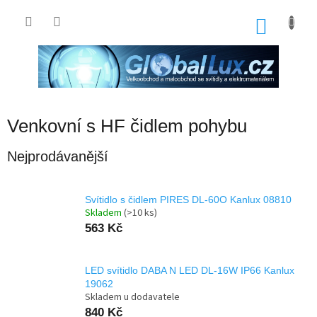
Přejít
na
NÁKU
obsah
KOŠÍK
Venkovní s HF čidlem pohybu
Nejprodávanější
Svítidlo s čidlem PIRES DL-60O Kanlux 08810
Skladem
(>10 ks)
563 Kč
LED svítidlo DABA N LED DL-16W IP66 Kanlux
19062
Skladem u dodavatele
840 Kč