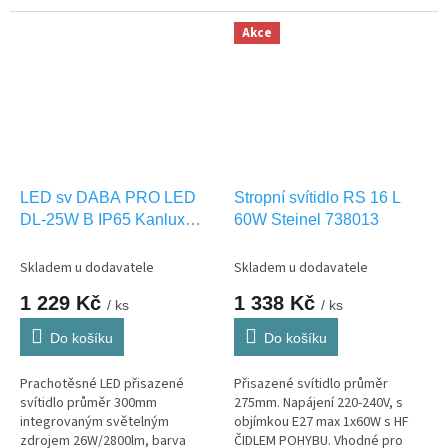
světelným zdrojem
světla NW-neutrální bílá. Vhodná
22W/1300lm, barva světla NW-
i pro VENKOVNÍ použití IP65.
Akce
neutrální bílá . Vhodná pro...
LED sv DABA PRO LED
Stropní svítidlo RS 16 L
DL-25W B IP65 Kanlux
60W Steinel 738013
19067
Skladem u dodavatele
Skladem u dodavatele
1 229 Kč
1 338 Kč
/ ks
/ ks
Do košíku
Do košíku
Prachotěsné LED přisazené
Přisazené svítidlo průměr
svítidlo průměr 300mm
275mm. Napájení 220-240V, s
integrovaným světelným
objímkou E27 max 1x60W s HF
zdrojem 26W/2800lm, barva
ČIDLEM POHYBU. Vhodné pro