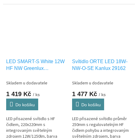
světla NW-neutrální bílá. s HF
VENKOVNÍ montáž IP44.
čidlem phybu. Vhodné pro
VENKOVNÍ použití IP66.
LED SMART-S White 12W
Svítidlo ORTE LED 18W-
HF NW Greenlux
NW-O-SE Kanlux 29162
GXLS282
Skladem u dodavatele
Skladem u dodavatele
1 419 Kč
1 477 Kč
/ ks
/ ks
Do košíku
Do košíku
LED přisazené svítidlo s HF
LED přisazené svítidlo průměr
čidlem, 220x220mm s
250mm s regulovatelným HF
integrovaným světelným
čidlem pohybu a integrovaným
zdrojem 12W/1250lm, barva
světelným zdrojem, barva