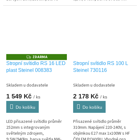
světla NW-neutrální bílá. Vhodné
neutrální bílá s HF čidlem
pro VENKOVNÍ použití IP44.
pohybu. Vhodné pro VENKOVNÍ
použití IP44
ZDARMA
Z
D
Stropní svítidlo RS 16 LED
Stropní svítidlo RS 100 L
A
plast Steinel 008383
Steinel 730116
R
M
A
Skladem u dodavatele
Skladem u dodavatele
1 549 Kč
2 178 Kč
/ ks
/ ks
Do košíku
Do košíku
LED přisazené svítidlo průměr
Přisazené svítidlo průměr
252mm s integrovaným
310mm. Napájení 220-240V, s
světelným zdrojem,
objímkou E27 max 1x100W s HF
9,5W/940lm, barva světla NW-
ČIDLEM POHYBU. Vhodné pro