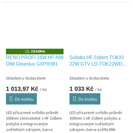
světla NW-neutrální bílá. s HF
světla NW-neutrální bílá. Vhodná
čidlem phybu. Vhodné pro
i pro VENKOVNÍ použití IP54.
VENKOVNÍ použití IP66.
ZDARMA
Z
D
RENO PROFI 16W HF NW
Svítidlo HF čidlem TOKIO
A
DIM Greenlux GXPR081
22W GTV LD-TOK22WD-
R
M
40
A
Skladem u dodavatele
Skladem u dodavatele
1 013,97 Kč
1 033 Kč
/ ks
/ ks
Do košíku
Do košíku
LED přisazené svítidlo průměr
LED přisazené svítidlo průměr
300mm stmívatelné s HF čidlem
300mm s HF čidlem pohybu a
pohybu a integrovaným
integrovaným světelným
světelným zdrojem, barva
zdrojem, barva světla NW-