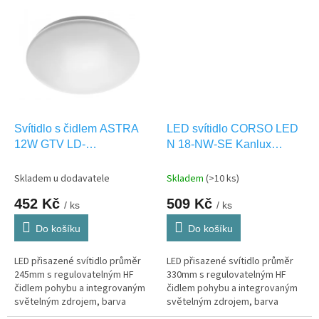
i pro VENKOVNÍ použití IP44.
Svítidlo s čidlem ASTRA
LED svítidlo CORSO LED
12W GTV LD-
N 18-NW-SE Kanlux
ASTR12WM-NW-00
31224
Skladem u dodavatele
Skladem
(>10 ks)
452 Kč
509 Kč
/ ks
/ ks
Do košíku
Do košíku
LED přisazené svítidlo průměr
LED přisazené svítidlo průměr
245mm s regulovatelným HF
330mm s regulovatelným HF
čidlem pohybu a integrovaným
čidlem pohybu a integrovaným
světelným zdrojem, barva
světelným zdrojem, barva
světla 4000K NW-neutrální bílá.
světla NW-neutrální bílá. Vhodná