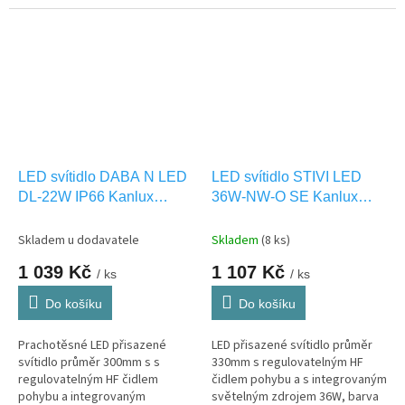
světla NW-neutrální bílá. Vhodná
neutrální bílá. Vhodná pro
pro VENKOVNÍ použití IP66.. 5 let
VENKOVNÍ použití IP66.
záruka
LED svítidlo DABA N LED
LED svítidlo STIVI LED
DL-22W IP66 Kanlux
36W-NW-O SE Kanlux
19063
35003
Skladem u dodavatele
Skladem
(8 ks)
1 039 Kč
1 107 Kč
/ ks
/ ks
Do košíku
Do košíku
Prachotěsné LED přisazené
LED přisazené svítidlo průměr
svítidlo průměr 300mm s s
330mm s regulovatelným HF
regulovatelným HF čidlem
čidlem pohybu a s integrovaným
pohybu a integrovaným
světelným zdrojem 36W, barva