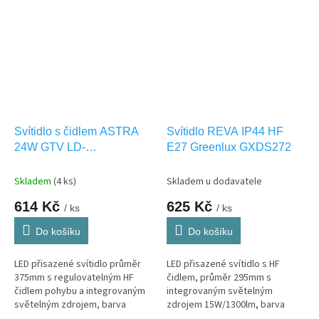
Vhodné i pro VENKOVNÍ použití
IP54.
Svítidlo s čidlem ASTRA
Svítidlo REVA IP44 HF
24W GTV LD-
E27 Greenlux GXDS272
ASTR24WM-NW-00
Skladem
(4 ks)
Skladem u dodavatele
614 Kč
625 Kč
/ ks
/ ks
Do košíku
Do košíku
LED přisazené svítidlo průměr
LED přisazené svítidlo s HF
375mm s regulovatelným HF
čidlem, průměr 295mm s
čidlem pohybu a integrovaným
integrovaným světelným
světelným zdrojem, barva
zdrojem 15W/1300lm, barva
světla 4000K NW-neutrální bílá.
světla NW-neutrální bílá. Vhodné