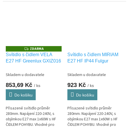
světla NW-neutrální bílá s HF
VENKOVNÍ použití IP54.
čidlem pohybu. Vhodná pro
VENKOVNÍ použití IP66.
ZDARMA
Z
D
Svítidlo s čidlem VELA
Svítidlo s čidlem MIRIAM
A
E27 HF Greenlux GXIZ016
E27 HF IP44 Fulgur
R
M
A
Skladem u dodavatele
Skladem u dodavatele
853,69 Kč
923 Kč
/ ks
/ ks
Do košíku
Do košíku
Přisazené svítidlo průměr
Přisazené svítidlo průměr
280mm. Napájení 220-240V, s
280mm. Napájení 220-240V, s
objímkou E27 max 1x60W s HF
objímkou E27 max 1x60W s HF
ČIDLEM POHYBU. Vhodné pro
ČIDLEM POHYBU. Vhodné pro