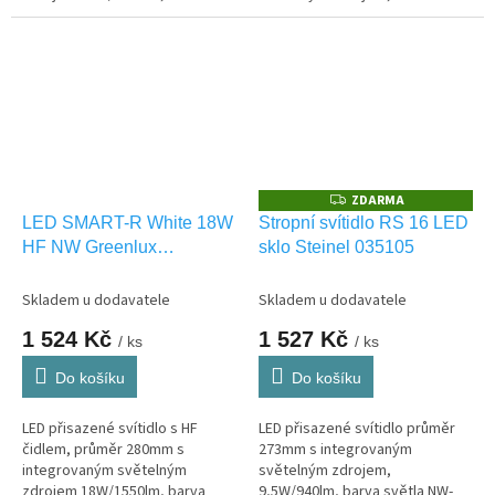
světla NW-neutrální bílá. Vhodné
světla NW-neutrální bílá. Vhodná
pro VENKOVNÍ použití IP44.
i pro VENKOVNÍ použití IP54.
ZDARMA
Z
D
LED SMART-R White 18W
Stropní svítidlo RS 16 LED
A
HF NW Greenlux
sklo Steinel 035105
R
M
GXLS283
A
Skladem u dodavatele
Skladem u dodavatele
1 524 Kč
1 527 Kč
/ ks
/ ks
Do košíku
Do košíku
LED přisazené svítidlo s HF
LED přisazené svítidlo průměr
čidlem, průměr 280mm s
273mm s integrovaným
integrovaným světelným
světelným zdrojem,
zdrojem 18W/1550lm, barva
9,5W/940lm, barva světla NW-