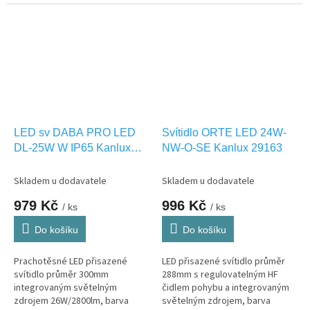
VENKOVNÍ montáž IP44.
VENKOVNÍ montáž IP44
LED sv DABA PRO LED
Svítidlo ORTE LED 24W-
DL-25W W IP65 Kanlux
NW-O-SE Kanlux 29163
19066
Skladem u dodavatele
Skladem u dodavatele
979 Kč
996 Kč
/ ks
/ ks
Do košíku
Do košíku
Prachotěsné LED přisazené
LED přisazené svítidlo průměr
svítidlo průměr 300mm
288mm s regulovatelným HF
integrovaným světelným
čidlem pohybu a integrovaným
zdrojem 26W/2800lm, barva
světelným zdrojem, barva