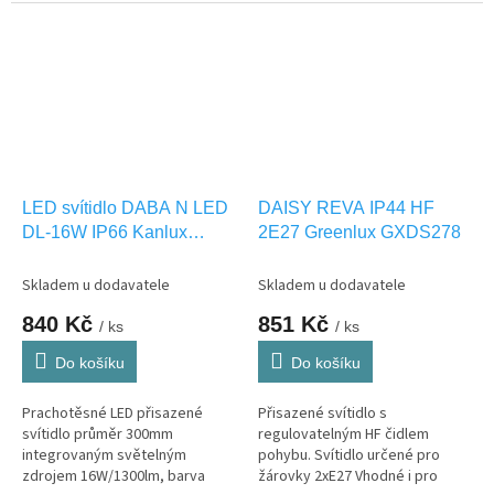
světla NW-neutrální bílá. Vhodná
světla NW-neutrální bílá. Vhodná
i pro VENKOVNÍ použití IP44.
i pro VENKOVNÍ použití IP65.
LED svítidlo DABA N LED
DAISY REVA IP44 HF
DL-16W IP66 Kanlux
2E27 Greenlux GXDS278
19062
Skladem u dodavatele
Skladem u dodavatele
840 Kč
851 Kč
/ ks
/ ks
Do košíku
Do košíku
Prachotěsné LED přisazené
Přisazené svítidlo s
svítidlo průměr 300mm
regulovatelným HF čidlem
integrovaným světelným
pohybu. Svítidlo určené pro
zdrojem 16W/1300lm, barva
žárovky 2xE27 Vhodné i pro