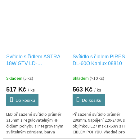
Vhodné i pro VENKOVNÍ použití
i pro VENKOVNÍ použití IP44.
IP54.
Svítidlo s čidlem ASTRA
Svítidlo s čidlem PIRES
18W GTV LD-
DL-60O Kanlux 08810
ASTR18WM-NW-00
Skladem
(5 ks)
Skladem
(>10 ks)
517 Kč
563 Kč
/ ks
/ ks
Do košíku
Do košíku
LED přisazené svítidlo průměr
Přisazené svítidlo průměr
315mm s regulovatelným HF
280mm. Napájení 220-240V, s
čidlem pohybu a integrovaným
objímkou E27 max 1x60W s HF
světelným zdrojem, barva
ČIDLEM POHYBU. Vhodné pro
světla 4000K NW-neutrální bílá.
VENKOVNÍ montáž IP44.