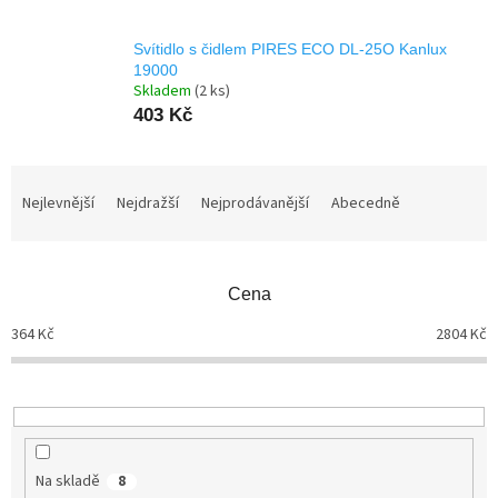
Svítidlo s čidlem PIRES ECO DL-25O Kanlux
19000
Skladem
(2 ks)
403 Kč
Ř
a
Nejlevnější
Nejdražší
Nejprodávanější
Abecedně
z
e
n
Cena
í
p
364
Kč
2804
Kč
r
o
d
u
k
t
Na skladě
8
ů