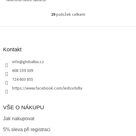
telefonu nebo tabletu
29
položek celkem
O
v
l
Z
á
á
d
p
a
a
Kontakt
c
t
í
info
@
globallux.cz
í
p
r
608 339 309
v
724 603 855
k
y
https://www.facebook.com/ledsvitidla
v
ý
p
VŠE O NÁKUPU
i
s
Jak nakupovat
u
5% sleva při registraci