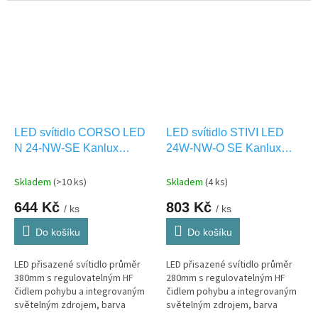
Vhodné i pro VENKOVNÍ použití
pro VENKOVNÍ použití IP44.
IP54.
LED svítidlo CORSO LED
LED svítidlo STIVI LED
N 24-NW-SE Kanlux
24W-NW-O SE Kanlux
31225
35001
Skladem
(>10 ks)
Skladem
(4 ks)
644 Kč
803 Kč
/ ks
/ ks
Do košíku
Do košíku
LED přisazené svítidlo průměr
LED přisazené svítidlo průměr
380mm s regulovatelným HF
280mm s regulovatelným HF
čidlem pohybu a integrovaným
čidlem pohybu a integrovaným
světelným zdrojem, barva
světelným zdrojem, barva