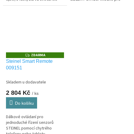
neutrální bílá s HF čidlem
VENKOVNÍ montáž IP44.
pohybu. Vhodné pro VENKOVNÍ
použití IP44
ZDARMA
Z
D
Steinel Smart Remote
A
009151
R
M
A
Skladem u dodavatele
2 804 Kč
/ ks
Do košíku
Dálkové ovládaní pro
jednoduché řízení senzorů
STEINEL pomocí chytrého