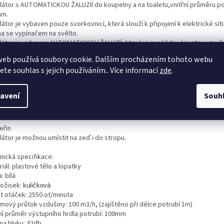
ilátor s AUTOMATICKOU ŽALUZIÍ do koupelny a na toaletu,vnitřní průměru po
mm.
látor je vybaven pouze svorkovnicí, která slouží k připojení k elektrické síti
na se vypínačem na svělto.
ilátor je vybaven AUTOMATICKOU ŽALUZIÍ, která je je v klidovém stavu zavře
kání chladu do místností. Zavírání a otevírání žaluzie zabezpečuje píst, kter
web používá soubory cookie. Dalším procházením tohoto webu
těn
jete souhlas s jejich používáním.. Více informací
zde
.
rchní, krycí mřížkou ventilátoru. Píst obsahuje kapalinu, kterou postupně o
talový článek. Kapalina se vlivem tapla roztáhne a po cca 30 vteřinách od s
látoru
avení
Souh
upně žaluzii otevře. Po vypnutí ventilátoru dochází k pozvolnému vychladnut
ke zmenšení jejího objemu a opětnému uzavření žaluzie, která se kompletn
eřin
látor je možnou umístit na zeď i do stropu.
nická specifikace:
iál: plastové tělo a lopatky
: bílá
ložisek:
kuličková
t otáček: 2550 ot/minuta
mový průtok vzdušiny: 100 m3/h, (zajištěno při délce potrubí 1m)
řní průměr výstupního hrdla potrubí: 100mm
na hluku: 42db