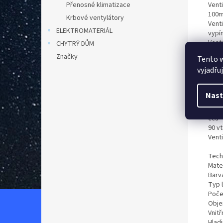
Vent
Přenosné klimatizace
100
Krbové ventylátory
Venti
ELEKTROMATERIÁL
vypí
Vent
CHYTRÝ DŮM
proni
Značky
Tento 
umís
vyjadřu
pod v
bime
venti
Nast
post
tím 
cca
90 vt
Venti
Tech
Mater
Barva
Typ 
Poče
Obje
Vnit
Hladi