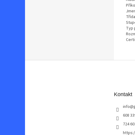
Přík
Jmen
Třída
Stupe
Typ 
Rozm
Certi
Z
á
p
a
t
Kontakt
í
info
@
608 33
724 60
https: