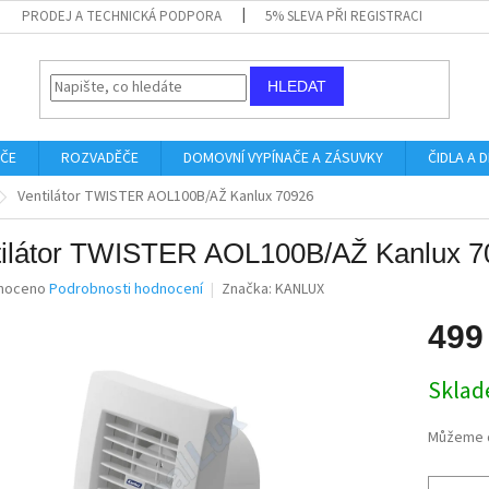
PRODEJ A TECHNICKÁ PODPORA
5% SLEVA PŘI REGISTRACI
HLEDAT
IČE
ROZVADĚČE
DOMOVNÍ VYPÍNAČE A ZÁSUVKY
ČIDLA A
Ventilátor TWISTER AOL100B/AŽ Kanlux 70926
tilátor TWISTER AOL100B/AŽ Kanlux 7
né
noceno
Podrobnosti hodnocení
Značka:
KANLUX
ní
u
499
Měrná
Skla
cena:
ek.
Můžeme d