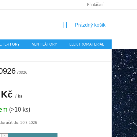
Přihlášení
NÁKUPNÍ
Prázdný košík
KOŠÍK
 DETEKTORY
VENTILÁTORY
ELEKTROMATERIÁL
CHYTRÝ D
0926
70926
 Kč
/ ks
dem
(>10 ks)
oručit do:
10.8.2026