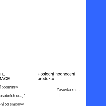
TÉ
Poslední hodnocení
MACE
produktů
í podmínky
Zásuvka rohová GTV AE-PBKT3U2U-80
|
osobních údajů
Hodnocení produktu je 2 z 5 hvězdi
ní od smlouvy