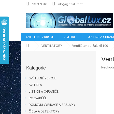
Přejít
608 339 309
info@globallux.cz
na
obsah
SVĚTELNÉ ZDROJE
SVÍTIDLA
JISTIČE A CHRÁN
Domů
VENTILÁTORY
Ventilátor se žaluzií 100
P
Ven
o
Přeskočit
s
Průměr
Neohod
kategorie
Kategorie
t
hodnoce
r
produkt
SVĚTELNÉ ZDROJE
a
je
SVÍTIDLA
0,0
n
z
JISTIČE A CHRÁNIČE
n
5
í
ROZVADĚČE
hvězdič
p
DOMOVNÍ VYPÍNAČE A ZÁSUVKY
a
ČIDLA A DETEKTORY