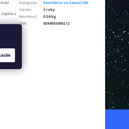
trubí
Kategorie
:
Ventilátor se žaluzií 100
Záruka
:
2 roky
. Zapíná a
Hmotnost
:
0.54 kg
EAN
:
8594056490172
ná a brání
ý je
hřívá
puštění
lasím
í kapaliny,
ě uzavře za