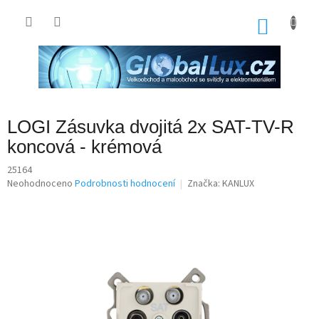
Přejít
na
NÁKU
obsah
KOŠÍK
LOGI Zásuvka dvojitá 2x SAT-TV-R
koncová - krémová
25164
Průměrné
Neohodnoceno
Podrobnosti hodnocení
Značka:
KANLUX
hodnocení
produktu
je
0,0
z
5
hvězdiček.