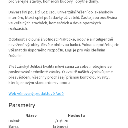
pro veřejné stavby, komerční budovy i obytné domy.
Univerzální použití: Logi jsou univerzální řešení do jakéhokoliv
interiéru, která splní požadavky uživatelů. Často jsou používána
ve veřejných stavbách, komerčních a developerských
realizacích.
Odolnost a dlouhá životnost: Praktické, odolné a inteligentně
navržené výrobky. Skvěle plní svou funkci. Pokud se potřebujete
vtěsnat do úsporného rozpočtu, Logi je pro vás ideálním
řešením.
7 let záruky! Jelikož kvalita mluví sama za sebe, nebojíme se
poskytování sedmileté záruky. O kvalitě našich výrobků jsme
přesvědčeni, všechny procházejí přísnou kontrolou kvality,
která je novým standardem v oboru.
Web věnovaný produktové řadě
Parametry
Název
Hodnota
Balení:
1/10/120
Barva:
krémová