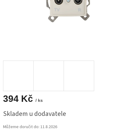
394 Kč
/ ks
Měrná
Skladem u dodavatele
cena:
Můžeme doručit do:
11.8.2026