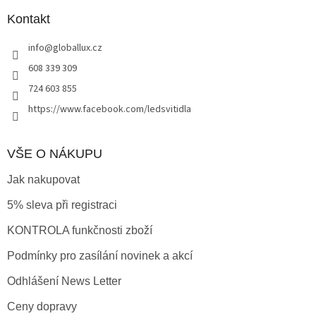
p
a
Kontakt
t
info
@
globallux.cz
í
608 339 309
724 603 855
https://www.facebook.com/ledsvitidla
VŠE O NÁKUPU
Jak nakupovat
5% sleva při registraci
KONTROLA funkčnosti zboží
Podmínky pro zasílání novinek a akcí
Odhlášení News Letter
Ceny dopravy