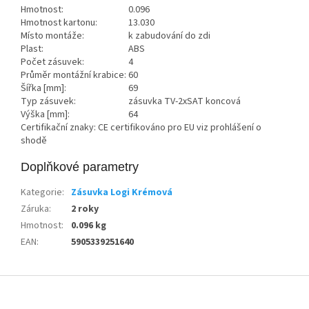
Hmotnost:
0.096
Hmotnost kartonu:
13.030
Místo montáže:
k zabudování do zdi
Plast:
ABS
Počet zásuvek:
4
Průměr montážní krabice:
60
Šířka [mm]:
69
Typ zásuvek:
zásuvka TV-2xSAT koncová
Výška [mm]:
64
Certifikační znaky: CE certifikováno pro EU viz prohlášení o
shodě
Doplňkové parametry
Kategorie
:
Zásuvka Logi Krémová
Záruka
:
2 roky
Hmotnost
:
0.096 kg
EAN
:
5905339251640
Z
á