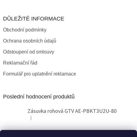
DŮLEŽITÉ INFORMACE
Obchodní podmínky
Ochrana osobních údajů
Odstoupení od smlouvy
Reklamační řád
Formulář pro uplatnění reklamace
Poslední hodnocení produktů
Zásuvka rohová GTV AE-PBKT3U2U-80
|
Hodnocení produktu je 2 z 5 hvězdiček.