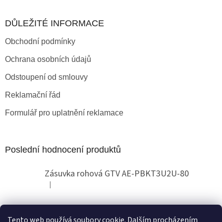
DŮLEŽITÉ INFORMACE
Obchodní podmínky
Ochrana osobních údajů
Odstoupení od smlouvy
Reklamační řád
Formulář pro uplatnění reklamace
Poslední hodnocení produktů
Zásuvka rohová GTV AE-PBKT3U2U-80
|
Hodnocení produktu je 2 z 5 hvězdiček.
Tento web používá soubory cookie. Dalším procházením