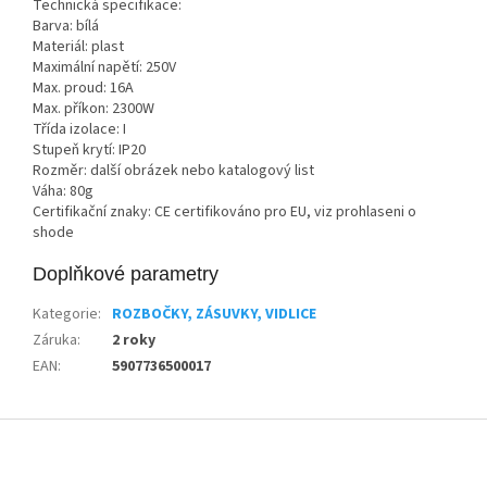
Technická specifikace:
Barva: bílá
Materiál: plast
Maximální napětí: 250V
Max. proud: 16A
Max. příkon: 2300W
Třída izolace: I
Stupeň krytí: IP20
Rozměr: další obrázek nebo katalogový list
Váha: 80g
Certifikační znaky: CE certifikováno pro EU, viz prohlaseni o
shode
Doplňkové parametry
Kategorie
:
ROZBOČKY, ZÁSUVKY, VIDLICE
Záruka
:
2 roky
EAN
:
5907736500017
Z
á
p