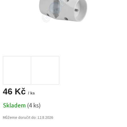
46 Kč
/ ks
Měrná
Skladem
(4 ks)
cena:
Můžeme doručit do:
12.8.2026