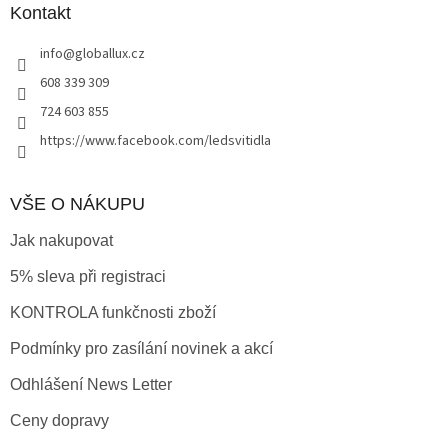
a
Kontakt
t
info
@
globallux.cz
í
608 339 309
724 603 855
https://www.facebook.com/ledsvitidla
VŠE O NÁKUPU
Jak nakupovat
5% sleva při registraci
KONTROLA funkčnosti zboží
Podmínky pro zasílání novinek a akcí
Odhlášení News Letter
Ceny dopravy