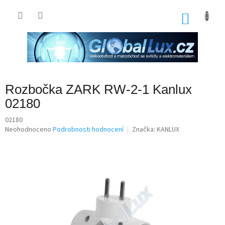
Přejít
na
NÁKU
obsah
KOŠÍK
Rozbočka ZARK RW-2-1 Kanlux
02180
02180
Průměrné
Neohodnoceno
Podrobnosti hodnocení
Značka:
KANLUX
hodnocení
produktu
je
0,0
z
5
hvězdiček.