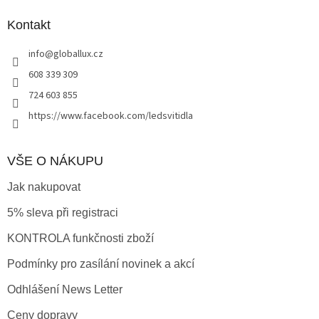
p
a
Kontakt
t
info
@
globallux.cz
í
608 339 309
724 603 855
https://www.facebook.com/ledsvitidla
VŠE O NÁKUPU
Jak nakupovat
5% sleva při registraci
KONTROLA funkčnosti zboží
Podmínky pro zasílání novinek a akcí
Odhlášení News Letter
Ceny dopravy