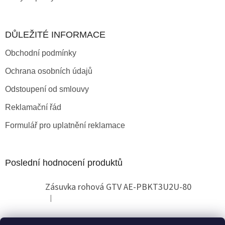
DŮLEŽITÉ INFORMACE
Obchodní podmínky
Ochrana osobních údajů
Odstoupení od smlouvy
Reklamační řád
Formulář pro uplatnění reklamace
Poslední hodnocení produktů
Zásuvka rohová GTV AE-PBKT3U2U-80
|
Hodnocení produktu je 2 z 5 hvězdiček.