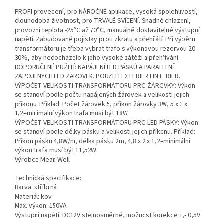
PROFI provedení, pro NÁROČNÉ aplikace, vysoká spolehlivostí,
dlouhodobá životnost, pro TRVALÉ SVÍCENÍ. Snadné chlazení,
provozní teplota -25°C až 70°C, manuálně dostavitelné výstupní
napětí. Zabudované pojistky proti zkratu a přehřátí. Při výběru
transformátoru je třeba vybrat trafo s výkonovou rezervou 20-
30%, aby nedocházelo k jeho vysoké zátěži a přehřívání.
DOPORUČENÉ PUŽITÍ: NAPÁJENÍ LED PÁSKŮ A PARALELNĚ
ZAPOJENÝCH LED ŽÁROVEK. POUŽÍTÍ EXTERIER I INTERIER.
VÝPOČET VELIKOSTI TRANSFORMÁTORU PRO ŽÁROVKY: Výkon
se stanoví podle počtu napájených žárovek a velikosti jejich
příkonu. Příklad: Počet žárovek 5, příkon žárovky 3W, 5 x 3 x
1,2=minimální výkon trafa musí být 18W
VÝPOČET VELIKOSTI TRANSFORMÁTORU PRO LED PÁSKY: Výkon
se stanoví podle délky pásku a velikosti jejich příkonu. Příklad:
Příkon pásku 4,8W/m, délka pásku 2m, 4,8 x 2 x 1,2=minimální
výkon trafa musí být 11,52W.
Výrobce Mean Well
Technická specifikace:
Barva: stříbrná
Materiál: kov
Max. výkon: 150VA
Výstupní napětí: DC12V stejnosměrné, možnost korekce +,- 0,5V