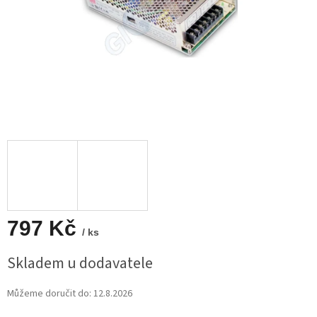
797 Kč
/ ks
Měrná
Skladem u dodavatele
cena:
Můžeme doručit do:
12.8.2026