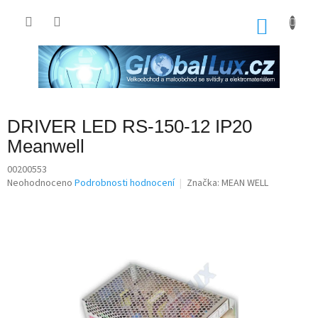
Přejít
na
NÁKU
obsah
KOŠÍK
DRIVER LED RS-150-12 IP20
Meanwell
00200553
Průměrné
Neohodnoceno
Podrobnosti hodnocení
Značka:
MEAN WELL
hodnocení
produktu
je
0,0
z
5
hvězdiček.