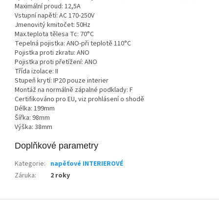
Maximální proud: 12,5A
Vstupní napětí: AC 170-250V
Jmenovitý kmitočet: 50Hz
Max.teplota tělesa Tc: 70°C
Tepelná pojistka: ANO-při teplotě 110°C
Pojistka proti zkratu: ANO
Pojistka proti přetížení: ANO
Třída izolace: II
Stupeň krytí: IP20 pouze interier
Montáž na normálně zápalné podklady: F
Certifikováno pro EU, viz prohlásení o shodě
Délka: 199mm
Šířka: 98mm
Výška: 38mm
Doplňkové parametry
Kategorie
:
napěťové INTERIEROVÉ
Záruka
:
2 roky
Z
á