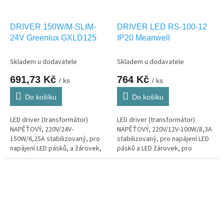
DRIVER 150W/M-SLIM-
DRIVER LED RS-100-12
24V Greenlux GXLD125
IP20 Meanwell
Skladem u dodavatele
Skladem u dodavatele
691,73 Kč
764 Kč
/ ks
/ ks
Do košíku
Do košíku
LED driver (transformátor)
LED driver (transformátor)
NAPĚŤOVÝ, 220V/24V-
NAPĚŤOVÝ, 220V/12V-100W/8,3A
150W/6,25A stabilizovaný, pro
stabilizovaný, pro napájení LED
napájení LED pásků, a žárovek,
pásků a LED žárovek, pro
pro interier IP20
interier IP20