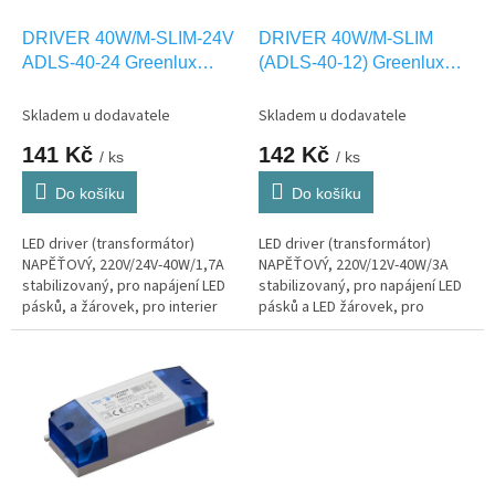
o
d
DRIVER 40W/M-SLIM-24V
DRIVER 40W/M-SLIM
u
ADLS-40-24 Greenlux
(ADLS-40-12) Greenlux
k
GXLD120
GXLD110
t
Skladem u dodavatele
Skladem u dodavatele
ů
141 Kč
142 Kč
/ ks
/ ks
Do košíku
Do košíku
LED driver (transformátor)
LED driver (transformátor)
NAPĚŤOVÝ, 220V/24V-40W/1,7A
NAPĚŤOVÝ, 220V/12V-40W/3A
stabilizovaný, pro napájení LED
stabilizovaný, pro napájení LED
pásků, a žárovek, pro interier
pásků a LED žárovek, pro
IP20
interier IP20