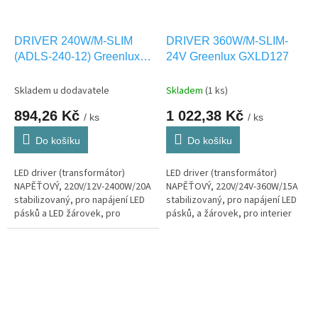
DRIVER 240W/M-SLIM
DRIVER 360W/M-SLIM-
(ADLS-240-12) Greenlux
24V Greenlux GXLD127
GXLD117
Skladem u dodavatele
Skladem
(1 ks)
894,26 Kč
1 022,38 Kč
/ ks
/ ks
Do košíku
Do košíku
LED driver (transformátor)
LED driver (transformátor)
NAPĚŤOVÝ, 220V/12V-2400W/20A
NAPĚŤOVÝ, 220V/24V-360W/15A
stabilizovaný, pro napájení LED
stabilizovaný, pro napájení LED
pásků a LED žárovek, pro
pásků, a žárovek, pro interier
interier IP20
IP20