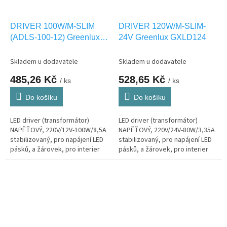
DRIVER 100W/M-SLIM
DRIVER 120W/M-SLIM-
(ADLS-100-12) Greenlux
24V Greenlux GXLD124
GXLD113
Skladem u dodavatele
Skladem u dodavatele
485,26 Kč
528,65 Kč
/ ks
/ ks
Do košíku
Do košíku
LED driver (transformátor)
LED driver (transformátor)
NAPĚŤOVÝ, 220V/12V-100W/8,5A
NAPĚŤOVÝ, 220V/24V-80W/3,35A
stabilizovaný, pro napájení LED
stabilizovaný, pro napájení LED
pásků, a žárovek, pro interier
pásků, a žárovek, pro interier
IP20
IP20