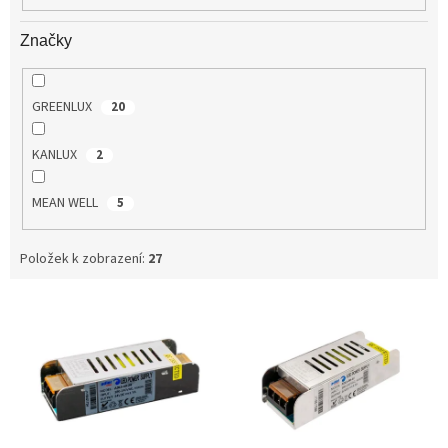
Značky
GREENLUX
20
KANLUX
2
MEAN WELL
5
Položek k zobrazení:
27
V
ý
p
i
s
p
r