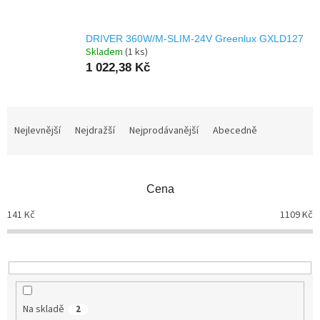
DRIVER 360W/M-SLIM-24V Greenlux GXLD127
Skladem
(1 ks)
1 022,38 Kč
Ř
a
Nejlevnější
Nejdražší
Nejprodávanější
Abecedně
z
e
n
Cena
í
p
141
Kč
1109
Kč
r
o
d
u
k
t
Na skladě
2
ů