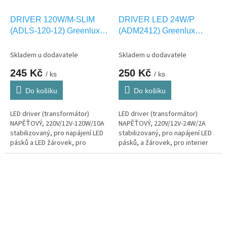
DRIVER 120W/M-SLIM
DRIVER LED 24W/P
(ADLS-120-12) Greenlux
(ADM2412) Greenlux
GXLD114
GXLD101
Skladem u dodavatele
Skladem u dodavatele
245 Kč
250 Kč
/ ks
/ ks
Do košíku
Do košíku
LED driver (transformátor)
LED driver (transformátor)
NAPĚŤOVÝ, 220V/12V-120W/10A
NAPĚŤOVÝ, 220V/12V-24W/2A
stabilizovaný, pro napájení LED
stabilizovaný, pro napájení LED
pásků a LED žárovek, pro
pásků, a žárovek, pro interier
interier IP20
IP20