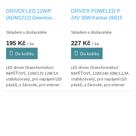
DRIVER LED 12W/P
DRIVER POWELED P
(ADM1212) Greenlux
24V 30W Kanlux 26815
GXLD100
Skladem u dodavatele
Skladem u dodavatele
195 Kč
227 Kč
/ ks
/ ks
Do košíku
Do košíku
LED driver (transformátor)
LED driver (transformátor)
NAPĚŤOVÝ, 220V/12V-12W/1A
NAPĚŤOVÝ, 220V/24V-30W/12,5A
stabilizovaný, pro napájení LED
stabilizovaný, pro napájení LED
pásků, a žárovek, pro interier
pásků, a žárovek, pro interier
IP20
IP20