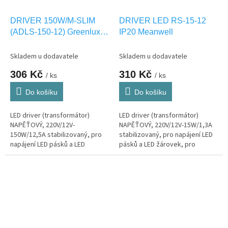
DRIVER 150W/M-SLIM
DRIVER LED RS-15-12
(ADLS-150-12) Greenlux
IP20 Meanwell
GXLD115
Skladem u dodavatele
Skladem u dodavatele
306 Kč
310 Kč
/ ks
/ ks
Do košíku
Do košíku
LED driver (transformátor)
LED driver (transformátor)
NAPĚŤOVÝ, 220V/12V-
NAPĚŤOVÝ, 220V/12V-15W/1,3A
150W/12,5A stabilizovaný, pro
stabilizovaný, pro napájení LED
napájení LED pásků a LED
pásků a LED žárovek, pro
žárovek, pro interier IP20
interier IP20