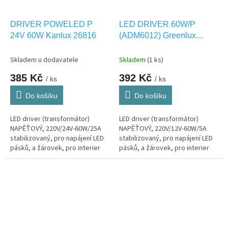
DRIVER POWELED P
LED DRIVER 60W/P
24V 60W Kanlux 26816
(ADM6012) Greenlux
GXLD103
Skladem u dodavatele
Skladem
(1 ks)
385 Kč
392 Kč
/ ks
/ ks
Do košíku
Do košíku
LED driver (transformátor)
LED driver (transformátor)
NAPĚŤOVÝ, 220V/24V-60W/25A
NAPĚŤOVÝ, 220V/12V-60W/5A
stabilizovaný, pro napájení LED
stabilizovaný, pro napájení LED
pásků, a žárovek, pro interier
pásků, a žárovek, pro interier
IP20
IP20