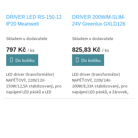
DRIVER LED RS-150-12
DRIVER 200W/M-SLIM-
IP20 Meanwell
24V Greenlux GXLD126
Skladem u dodavatele
Skladem u dodavatele
797 Kč
825,83 Kč
/ ks
/ ks
Do košíku
Do košíku
LED driver (transformátor)
LED driver (transformátor)
NAPĚŤOVÝ, 220V/12V-
NAPĚŤOVÝ, 220V/24V-
150W/12,5A stabilizovaný, pro
200W/8,33A stabilizovaný, pro
napájení LED pásků a LED
napájení LED pásků, a žárovek,
žárovek, pro interier IP20
pro interier IP20