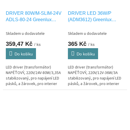
DRIVER 80W/M-SLIM-24V
DRIVER LED 36W/P
ADLS-80-24 Greenlux
(ADM3612) Greenlux
GXLD122
GXLD102
Skladem u dodavatele
Skladem u dodavatele
359,47 Kč
365 Kč
/ ks
/ ks
Do košíku
Do košíku
LED driver (transformátor)
LED driver (transformátor)
NAPĚŤOVÝ, 220V/24V-80W/3,35A
NAPĚŤOVÝ, 220V/12V-36W/3A
stabilizovaný, pro napájení LED
stabilizovaný, pro napájení LED
pásků, a žárovek, pro interier
pásků, a žárovek, pro interier
IP20
IP20