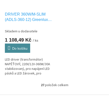
DRIVER 360W/M-SLIM
(ADLS-360-12) Greenlux
GXLD118
Skladem u dodavatele
1 108,49 Kč
/ ks
Do košíku
LED driver (transformátor)
NAPĚŤOVÝ, 220V/12V-360W/30A
stabilizovaný, pro napájení LED
pásků a LED žárovek, pro
interier IP20
27
položek celkem
O
v
l
Z
á
á
d
p