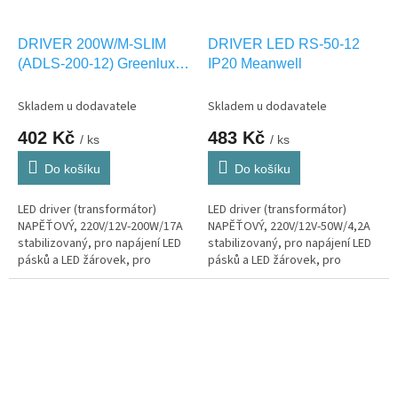
DRIVER 200W/M-SLIM
DRIVER LED RS-50-12
(ADLS-200-12) Greenlux
IP20 Meanwell
GXLD116
Skladem u dodavatele
Skladem u dodavatele
402 Kč
483 Kč
/ ks
/ ks
Do košíku
Do košíku
LED driver (transformátor)
LED driver (transformátor)
NAPĚŤOVÝ, 220V/12V-200W/17A
NAPĚŤOVÝ, 220V/12V-50W/4,2A
stabilizovaný, pro napájení LED
stabilizovaný, pro napájení LED
pásků a LED žárovek, pro
pásků a LED žárovek, pro
interier IP20
interier IP20