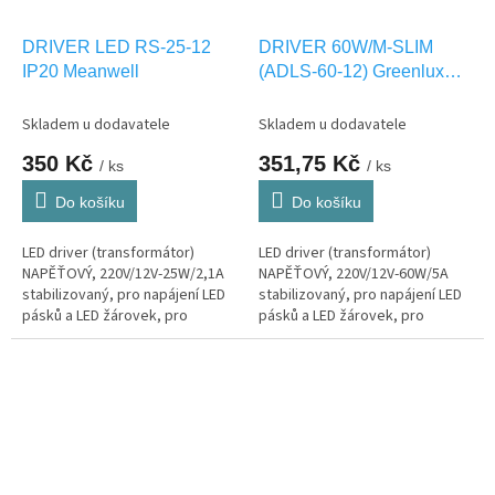
DRIVER LED RS-25-12
DRIVER 60W/M-SLIM
IP20 Meanwell
(ADLS-60-12) Greenlux
GXLD111
Skladem u dodavatele
Skladem u dodavatele
350 Kč
351,75 Kč
/ ks
/ ks
Do košíku
Do košíku
LED driver (transformátor)
LED driver (transformátor)
NAPĚŤOVÝ, 220V/12V-25W/2,1A
NAPĚŤOVÝ, 220V/12V-60W/5A
stabilizovaný, pro napájení LED
stabilizovaný, pro napájení LED
pásků a LED žárovek, pro
pásků a LED žárovek, pro
interier IP20
interier IP20