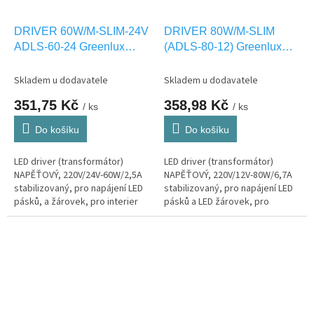
DRIVER 60W/M-SLIM-24V
DRIVER 80W/M-SLIM
ADLS-60-24 Greenlux
(ADLS-80-12) Greenlux
GXLD121
GXLD112
Skladem u dodavatele
Skladem u dodavatele
351,75 Kč
358,98 Kč
/ ks
/ ks
Do košíku
Do košíku
LED driver (transformátor)
LED driver (transformátor)
NAPĚŤOVÝ, 220V/24V-60W/2,5A
NAPĚŤOVÝ, 220V/12V-80W/6,7A
stabilizovaný, pro napájení LED
stabilizovaný, pro napájení LED
pásků, a žárovek, pro interier
pásků a LED žárovek, pro
IP20
interier IP20