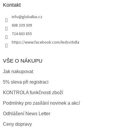
a
a
Kontakt
c
t
í
info
@
globallux.cz
í
p
r
608 339 309
v
724 603 855
k
y
https://www.facebook.com/ledsvitidla
v
ý
p
VŠE O NÁKUPU
i
s
Jak nakupovat
u
5% sleva při registraci
KONTROLA funkčnosti zboží
Podmínky pro zasílání novinek a akcí
Odhlášení News Letter
Ceny dopravy