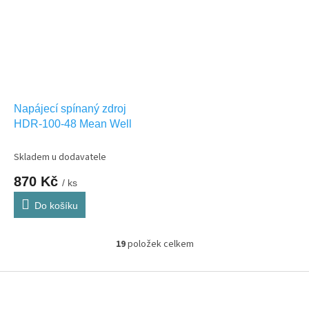
Napájecí spínaný zdroj
HDR-100-48 Mean Well
Skladem u dodavatele
870 Kč
/ ks
Do košíku
19
položek celkem
O
v
l
Z
á
á
d
p