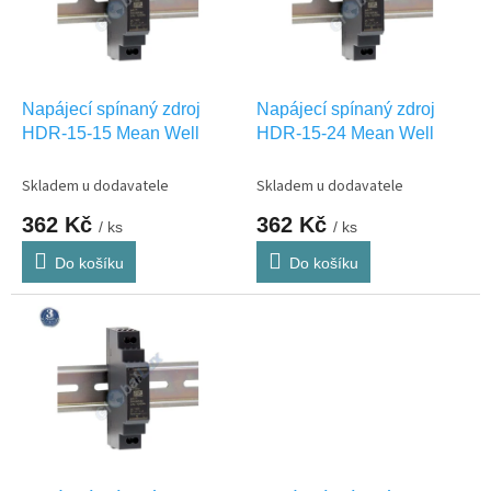
s
p
r
o
d
Napájecí spínaný zdroj
Napájecí spínaný zdroj
u
HDR-15-15 Mean Well
HDR-15-24 Mean Well
k
t
Skladem u dodavatele
Skladem u dodavatele
ů
362 Kč
362 Kč
/ ks
/ ks
Do košíku
Do košíku