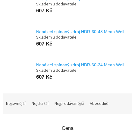
Skladem u dodavatele
607 Kč
Napájecí spínaný zdroj HDR-60-48 Mean Well
Skladem u dodavatele
607 Kč
Napájecí spínaný zdroj HDR-60-24 Mean Well
Skladem u dodavatele
607 Kč
Ř
a
Nejlevnější
Nejdražší
Nejprodávanější
Abecedně
z
e
n
Cena
í