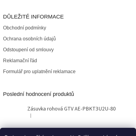
DŮLEŽITÉ INFORMACE
Obchodní podmínky
Ochrana osobních údajů
Odstoupení od smlouvy
Reklamační řád
Formulář pro uplatnění reklamace
Poslední hodnocení produktů
Zásuvka rohová GTV AE-PBKT3U2U-80
|
Hodnocení produktu je 2 z 5 hvězdiček.