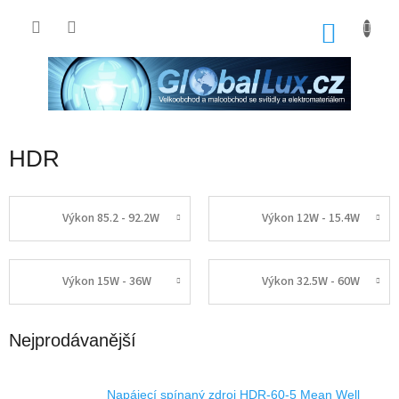
Přejít
na
NÁKU
obsah
KOŠÍK
HDR
Výkon 85.2 - 92.2W
Výkon 12W - 15.4W
Výkon 15W - 36W
Výkon 32.5W - 60W
Nejprodávanější
Napájecí spínaný zdroj HDR-60-5 Mean Well