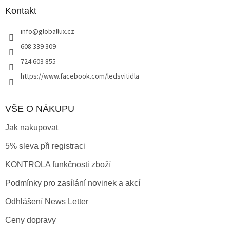
a
a
Kontakt
c
t
í
info
@
globallux.cz
í
p
r
608 339 309
v
724 603 855
k
y
https://www.facebook.com/ledsvitidla
v
ý
p
VŠE O NÁKUPU
i
s
Jak nakupovat
u
5% sleva při registraci
KONTROLA funkčnosti zboží
Podmínky pro zasílání novinek a akcí
Odhlášení News Letter
Ceny dopravy