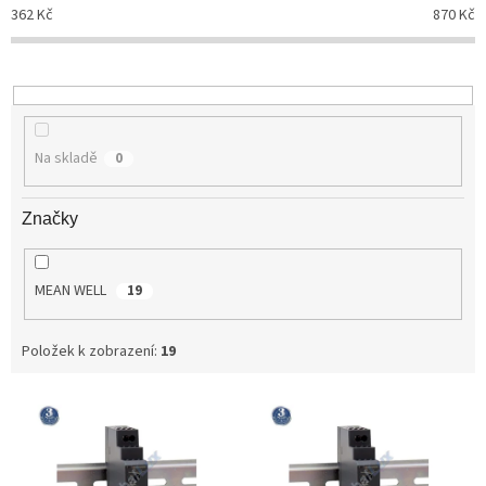
p
362
Kč
870
Kč
r
o
d
u
k
t
Na skladě
0
ů
Značky
MEAN WELL
19
Položek k zobrazení:
19
V
ý
p
i